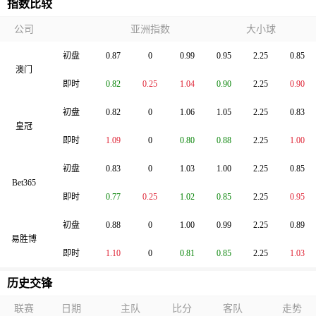
指数比较
公司
亚洲指数
大小球
初盘
0.87
0
0.99
0.95
2.25
0.85
澳门
即时
0.82
0.25
1.04
0.90
2.25
0.90
初盘
0.82
0
1.06
1.05
2.25
0.83
皇冠
即时
1.09
0
0.80
0.88
2.25
1.00
初盘
0.83
0
1.03
1.00
2.25
0.85
Bet365
即时
0.77
0.25
1.02
0.85
2.25
0.95
初盘
0.88
0
1.00
0.99
2.25
0.89
易胜博
即时
1.10
0
0.81
0.85
2.25
1.03
历史交锋
联赛
日期
主队
比分
客队
走势