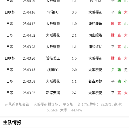
日职
25.04.20
大阪樱花
1-1
FC东京
平
输
小
日联杯
25.04.16
今治FC
3-3
大阪樱花
平
输
大
日职
25.04.12
大阪樱花
1-0
鹿岛鹿角
胜
赢
小
日职
25.04.02
大阪樱花
2-1
冈山绿雉
胜
赢
大
日职
25.03.28
大阪樱花
1-1
浦和红钻
平
赢
小
日联杯
25.03.20
赞岐釜玉
1-5
大阪樱花
胜
赢
大
日职
25.03.15
横滨FC
2-0
大阪樱花
负
输
走
日职
25.03.08
大阪樱花
1-1
名古屋鲸
平
输
小
日职
25.03.02
新泻天鹅
2-2
大阪樱花
平
赢
大
两队近 9 场交锋， 大阪樱花 胜 3 场， 平 5 场， 负 1 场, 胜率： 33.33% , 赢率：
55.56% , 大率： 44.44%
主队情报