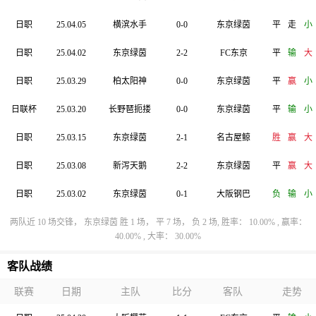
日职
25.04.05
横滨水手
0-0
东京绿茵
平
走
小
日职
25.04.02
东京绿茵
2-2
FC东京
平
输
大
日职
25.03.29
柏太阳神
0-0
东京绿茵
平
赢
小
日联杯
25.03.20
长野琶扼搂
0-0
东京绿茵
平
输
小
日职
25.03.15
东京绿茵
2-1
名古屋鲸
胜
赢
大
日职
25.03.08
新泻天鹅
2-2
东京绿茵
平
赢
大
日职
25.03.02
东京绿茵
0-1
大阪钢巴
负
输
小
两队近 10 场交锋， 东京绿茵 胜 1 场， 平 7 场， 负 2 场, 胜率： 10.00% , 赢率：
40.00% , 大率： 30.00%
客队战绩
联赛
日期
主队
比分
客队
走势