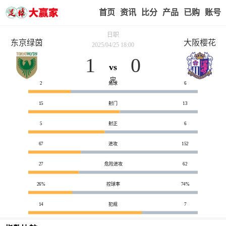
首页
赢家视点
赛事比分
实战版入口
我的业
日职
东京绿茵
大阪樱花
2025/04/25 18:00
1
0
vs
技术统计
完
2
角球
6
15
射门
13
5
射正
6
67
进攻
152
27
危险进攻
62
26%
控球率
74%
14
犯规
7