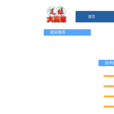
首页
相关推荐
技术