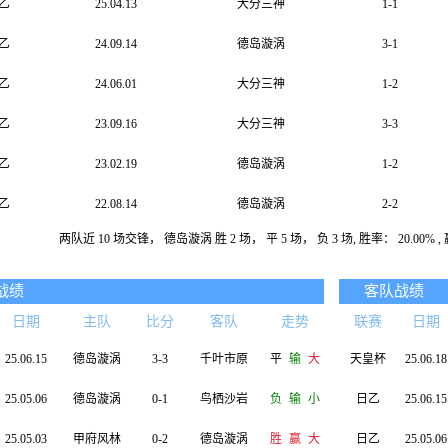
乙
25.04.13
大分三神
1-1
乙
24.09.14
德岛漩涡
3-1
乙
24.06.01
大分三神
1-2
乙
23.09.16
大分三神
3-3
乙
23.02.19
德岛漩涡
1-2
乙
22.08.14
德岛漩涡
2-2
两队近 10 场交锋， 德岛漩涡 胜 2 场， 平 5 场， 负 3 场, 胜率： 20.00% , 赢
乙
22.04.10
大分三神
1-0
职
21.10.23
德岛漩涡
1-1
战绩
客队战绩
日期
主队
比分
客队
走势
联赛
日期
联杯
21.05.05
大分三神
1-1
25.06.15
德岛漩涡
3-3
千叶市原
平
输
大
天皇杯
25.06.18
联杯
21.03.27
德岛漩涡
0-1
25.05.06
德岛漩涡
0-1
鸟栖沙岩
负
输
小
日乙
25.06.15
25.05.03
甲府风林
0-2
德岛漩涡
胜
赢
大
日乙
25.05.06