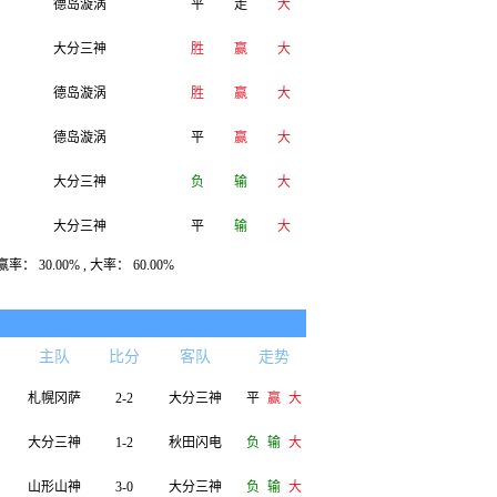
德岛漩涡
平
走
大
大分三神
胜
赢
大
德岛漩涡
胜
赢
大
德岛漩涡
平
赢
大
大分三神
负
输
大
大分三神
平
输
大
率： 30.00% , 大率： 60.00%
德岛漩涡
负
输
小
大分三神
平
输
小
主队
比分
客队
走势
德岛漩涡
平
走
小
札幌冈萨
2-2
大分三神
平
赢
大
大分三神
负
输
小
大分三神
1-2
秋田闪电
负
输
大
山形山神
3-0
大分三神
负
输
大