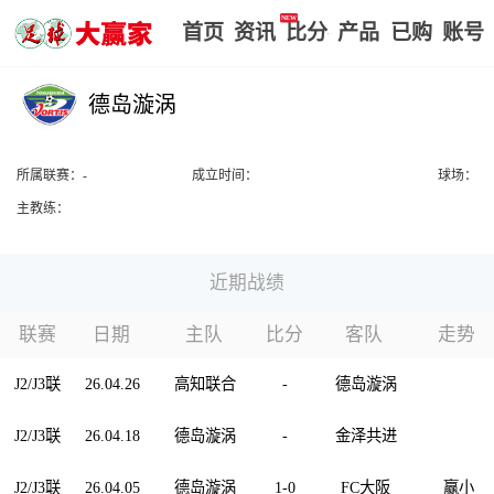
首页
赢家视点
赛事比分
实战版入口
我的
德岛漩涡
-
近期战绩
联赛
日期
主队
比分
客队
走势
J2/J3联
26.04.26
高知联合
-
德岛漩涡
J2/J3联
26.04.18
德岛漩涡
-
金泽共进
J2/J3联
26.04.05
德岛漩涡
1-0
FC大阪
赢
小