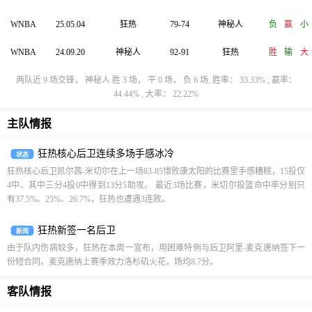
WNBA
25.05.04
狂热
79-74
神秘人
负
赢
小
WNBA
24.09.20
神秘人
92-91
狂热
胜
输
大
两队近 9 场交锋， 神秘人 胜 3 场， 平 0 场， 负 6 场, 胜率： 33.33% , 赢率：
44.44% , 大率： 22.22%
主队情报
狂热核心后卫连续多场手感冰冷
状态
狂热核心后卫凯尔茜-米切尔在上一场83-85惜败康太阳的比赛里手感糟糕，15投仅
4中、其中三分4投0中得到13分5助攻。 最近3场比赛，米切尔投篮命中率分别只
有37.5%、25%、26.7%，狂热也遭遇3连败。
狂热新签一名后卫
新闻
由于队内伤病较多，狂热在本周一宣布，用困难特例与后卫阿里-麦克唐纳签下一
份短合同。麦克唐纳上赛季效力洛杉矶火花，场均8.7分。
客队情报