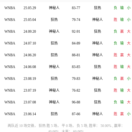
WNBA
25.05.29
神秘人
83-77
狂热
负
输
小
WNBA
25.05.04
狂热
79-74
神秘人
胜
输
小
WNBA
24.09.20
神秘人
92-91
狂热
负
赢
大
WNBA
24.07.10
狂热
84-89
神秘人
负
输
大
WNBA
24.06.20
狂热
88-81
神秘人
胜
赢
大
WNBA
24.06.08
神秘人
83-85
狂热
胜
输
大
WNBA
23.08.19
狂热
79-83
神秘人
负
赢
小
WNBA
23.07.19
神秘人
76-82
狂热
胜
输
大
WNBA
23.07.08
神秘人
96-88
狂热
负
输
大
WNBA
23.06.14
狂热
87-66
神秘人
胜
赢
小
两队近 10 场交锋， 狂热 胜 5 场， 平 0 场， 负 5 场, 胜率： 50.00% , 赢率：
40.00% , 大率： 60.00%