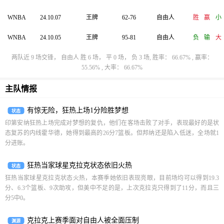
WNBA
24.10.07
王牌
62-76
自由人
胜
赢
小
WNBA
24.10.05
王牌
95-81
自由人
负
输
大
两队近 9 场交锋， 自由人 胜 6 场， 平 0 场， 负 3 场, 胜率： 66.67% , 赢率：
55.56% , 大率： 66.67%
主队情报
有惊无险，狂热上场1分险胜梦想
状态
印第安纳狂热上场完成对梦想的复仇，他们在客场击败了对手，表现最好的是状
态复苏的内线霍华德，她得到最高的26分7篮板。但邦纳还是陷入低迷，全场就1
分进账。
狂热当家球星克拉克状态依旧火热
状态
狂热当家球星克拉克状态火热，本赛季她依旧表现亮眼，目前场均可以得到19.3
分、6.3个篮板、9次助攻，但美中不足的是，上次克拉克只得到了11分，而且三
分5中0。
克拉克上赛季面对自由人被全面压制
渊源