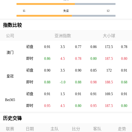
15
失误
12
指数比较
公司
亚洲指数
大小球
初盘
0.91
3.5
0.77
0.86
172.5
0.78
澳门
即时
0.86
4.5
0.78
0.80
187.5
0.80
初盘
0.90
3.5
0.90
0.85
172
0.91
皇冠
即时
0.88
-1.0
0.88
0.98
188.5
0.68
初盘
0.91
1.5
0.91
0.91
169.5
0.91
Bet365
即时
0.95
4.5
0.80
0.95
187.5
0.80
历史交锋
联赛
日期
主队
比分
客队
走势