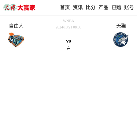
首页
赢家视点
赛事比分
实战版入口
我的业
WNBA
自由人
天猫
2024/10/21 08:00
vs
完