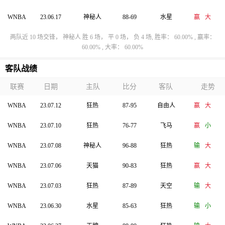
WNBA
23.06.17
神秘人
88-69
水星
赢
大
两队近 10 场交锋， 神秘人 胜 6 场， 平 0 场， 负 4 场, 胜率： 60.00% , 赢率：
60.00% , 大率： 60.00%
客队战绩
联赛
日期
主队
比分
客队
走势
WNBA
23.07.12
狂热
87-95
自由人
赢
大
WNBA
23.07.10
狂热
76-77
飞马
赢
小
WNBA
23.07.08
神秘人
96-88
狂热
输
大
WNBA
23.07.06
天猫
90-83
狂热
赢
大
WNBA
23.07.03
狂热
87-89
天空
输
大
WNBA
23.06.30
水星
85-63
狂热
输
小