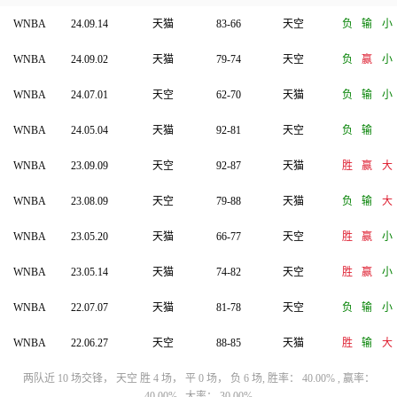
WNBA
24.09.14
天猫
83-66
天空
负
输
小
WNBA
24.09.02
天猫
79-74
天空
负
赢
小
WNBA
24.07.01
天空
62-70
天猫
负
输
小
WNBA
24.05.04
天猫
92-81
天空
负
输
WNBA
23.09.09
天空
92-87
天猫
胜
赢
大
WNBA
23.08.09
天空
79-88
天猫
负
输
大
WNBA
23.05.20
天猫
66-77
天空
胜
赢
小
WNBA
23.05.14
天猫
74-82
天空
胜
赢
小
WNBA
22.07.07
天猫
81-78
天空
负
输
小
WNBA
22.06.27
天空
88-85
天猫
胜
输
大
两队近 10 场交锋， 天空 胜 4 场， 平 0 场， 负 6 场, 胜率： 40.00% , 赢率：
40.00% , 大率： 30.00%