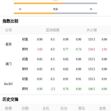
15
失误
16
指数比较
公司
亚洲指数
大小球
初盘
0.90
6.5
0.90
0.90
153.5
0.86
皇冠
即时
1.02
6.5
0.77
0.74
154.5
1.01
初盘
0.82
6.5
0.82
0.80
153.5
0.80
澳门
即时
0.82
6.5
0.82
0.80
153.5
0.80
初盘
0.91
6.5
0.91
0.91
153.5
0.91
Bet365
即时
0.90
-5.5
0.76
0.80
148.5
0.86
历史交锋
联赛
日期
主队
比分
客队
走势