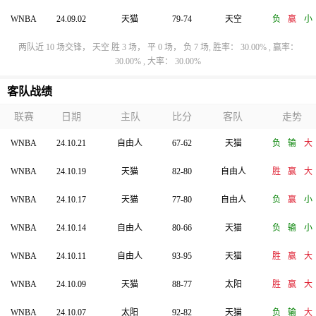
WNBA
24.09.02
天猫
79-74
天空
负
赢
小
两队近 10 场交锋， 天空 胜 3 场， 平 0 场， 负 7 场, 胜率： 30.00% , 赢率：
30.00% , 大率： 30.00%
客队战绩
联赛
日期
主队
比分
客队
走势
WNBA
24.10.21
自由人
67-62
天猫
负
输
大
WNBA
24.10.19
天猫
82-80
自由人
胜
赢
大
WNBA
24.10.17
天猫
77-80
自由人
负
赢
小
WNBA
24.10.14
自由人
80-66
天猫
负
输
小
WNBA
24.10.11
自由人
93-95
天猫
胜
赢
大
WNBA
24.10.09
天猫
88-77
太阳
胜
赢
大
WNBA
24.10.07
太阳
92-82
天猫
负
输
大