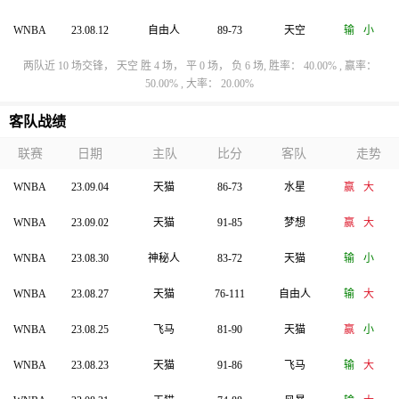
WNBA
23.08.12
自由人
89-73
天空
输
小
两队近 10 场交锋， 天空 胜 4 场， 平 0 场， 负 6 场, 胜率： 40.00% , 赢率：
50.00% , 大率： 20.00%
客队战绩
联赛
日期
主队
比分
客队
走势
WNBA
23.09.04
天猫
86-73
水星
赢
大
WNBA
23.09.02
天猫
91-85
梦想
赢
大
WNBA
23.08.30
神秘人
83-72
天猫
输
小
WNBA
23.08.27
天猫
76-111
自由人
输
大
WNBA
23.08.25
飞马
81-90
天猫
赢
小
WNBA
23.08.23
天猫
91-86
飞马
输
大