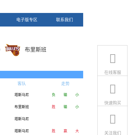
电子版专区
联系我们
9
布里斯班
在线客服
客队
走势
塔斯马尼
负
输
小
快速购买
布里斯班
胜
输
小
塔斯马尼
塔斯马尼
胜
赢
大
关注我们