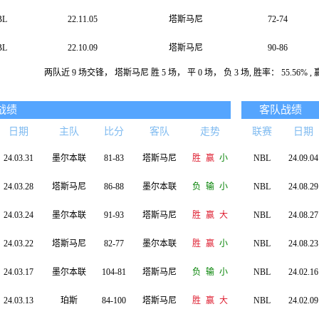
BL
22.11.05
塔斯马尼
72-74
BL
22.10.09
塔斯马尼
90-86
两队近 9 场交锋， 塔斯马尼 胜 5 场， 平 0 场， 负 3 场, 胜率： 55.56% , 赢率
BL
22.03.26
布里斯班
82-84
BL
22.02.26
布里斯班
94-86
战绩
客队战绩
日期
主队
比分
客队
走势
联赛
日期
BL
21.12.03
塔斯马尼亚
83-74
24.03.31
墨尔本联
81-83
塔斯马尼
胜
赢
小
NBL
24.09.04
24.03.28
塔斯马尼
86-88
墨尔本联
负
输
小
NBL
24.08.29
24.03.24
墨尔本联
91-93
塔斯马尼
胜
赢
大
NBL
24.08.27
24.03.22
塔斯马尼
82-77
墨尔本联
胜
赢
小
NBL
24.08.23
24.03.17
墨尔本联
104-81
塔斯马尼
负
输
小
NBL
24.02.16
24.03.13
珀斯
84-100
塔斯马尼
胜
赢
大
NBL
24.02.09