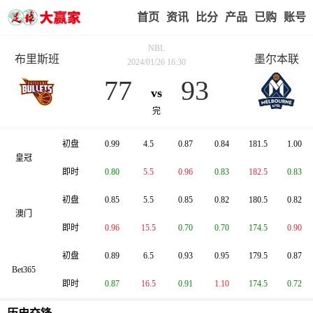
首页
赢家视点
赛事比分
实战版入口
我的业
NBL
布里斯班
墨尔本联
2024/01/26 16:30
77
93
vs
指数比较
完
公司
亚洲指数
大小球
初盘
0.99
4.5
0.87
0.84
181.5
1.00
皇冠
即时
0.80
5.5
0.96
0.83
182.5
0.83
初盘
0.85
5.5
0.85
0.82
180.5
0.82
澳门
即时
0.96
15.5
0.70
0.70
174.5
0.90
初盘
0.89
6.5
0.93
0.95
179.5
0.87
Bet365
即时
0.87
16.5
0.91
1.10
174.5
0.72