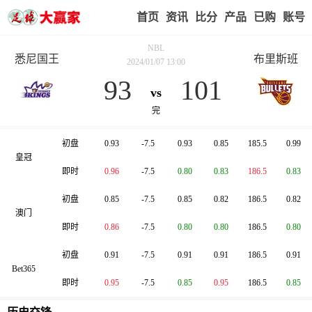
首页
赢家视点
赛事比分
实战版入口
我的业
NBL
悉尼国王
布里斯班
2024/01/07 13:00
93
101
vs
指数比较
完
公司
亚洲指数
大小球
初盘
0.93
-7.5
0.93
0.85
185.5
0.99
皇冠
即时
0.96
-7.5
0.80
0.83
186.5
0.83
初盘
0.85
-7.5
0.85
0.82
186.5
0.82
澳门
即时
0.86
-7.5
0.80
0.80
186.5
0.80
初盘
0.91
-7.5
0.91
0.91
186.5
0.91
Bet365
即时
0.95
-7.5
0.85
0.95
186.5
0.85