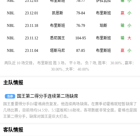
NBL
23.12.03
布里斯班
78-77
伊拉瓦拉
输
小
NBL
23.12.01
凯恩斯
79-84
布里斯班
赢
小
NBL
23.11.18
布里斯班
76-79
珀斯
输
小
NBL
23.11.12
悉尼国王
104-95
布里斯班
输
大
NBL
23.11.04
塔斯马尼
87-85
布里斯班
赢
小
两队近 10 场交锋， 布里斯班 胜 3 场， 平 0 场， 负 7 场, 胜率： 30.00% , 赢率：
30.00% , 大率： 40.00%
主队情报
国王第二得分手连续第二场缺席
伤停
国王重要得分手DJ霍格肩伤复发，他连续两场缺席。在赛季初霍格就短暂缺席了
几场比赛，目前场均14.5分、5.5篮板和3.6助攻，各项数据非常全面，霍格也是国
王第二得分手，缺席对国王是巨大打击。
客队情报