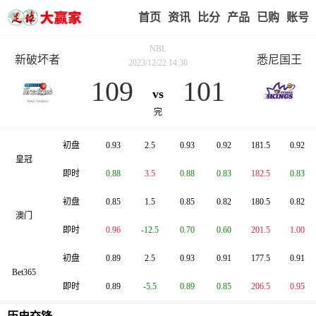
首页
赢家视点
赛事比分
实战版入口
我的业
NBL
新破坏者
悉尼国王
2023/12/22 14:30
109
101
vs
指数比较
完
公司
亚洲指数
大小球
初盘
0.93
2.5
0.93
0.92
181.5
0.92
皇冠
即时
0.88
3.5
0.88
0.83
182.5
0.83
初盘
0.85
1.5
0.85
0.82
180.5
0.82
澳门
即时
0.96
-12.5
0.70
0.60
201.5
1.00
初盘
0.89
2.5
0.93
0.91
177.5
0.91
Bet365
即时
0.89
-5.5
0.89
0.85
206.5
0.95