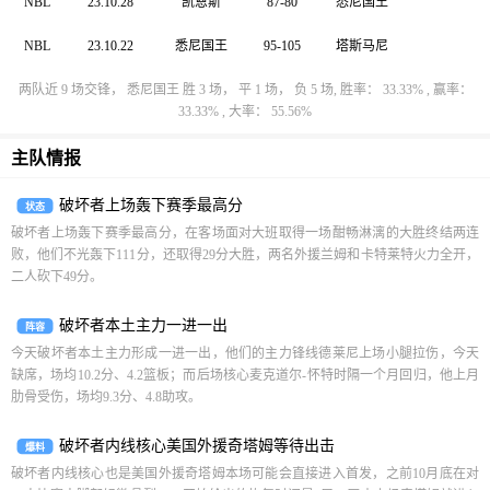
NBL
23.10.28
凯恩斯
87-80
悉尼国王
NBL
23.10.22
悉尼国王
95-105
塔斯马尼
两队近 9 场交锋， 悉尼国王 胜 3 场， 平 1 场， 负 5 场, 胜率： 33.33% , 赢率：
33.33% , 大率： 55.56%
主队情报
破坏者上场轰下赛季最高分
状态
破坏者上场轰下赛季最高分，在客场面对大班取得一场酣畅淋漓的大胜终结两连
败，他们不光轰下111分，还取得29分大胜，两名外援兰姆和卡特莱特火力全开，
二人砍下49分。
破坏者本土主力一进一出
阵容
今天破坏者本土主力形成一进一出，他们的主力锋线德莱尼上场小腿拉伤，今天
缺席，场均10.2分、4.2篮板；而后场核心麦克道尔-怀特时隔一个月回归，他上月
肋骨受伤，场均9.3分、4.8助攻。
破坏者内线核心美国外援奇塔姆等待出击
爆料
破坏者内线核心也是美国外援奇塔姆本场可能会直接进入首发，之前10月底在对