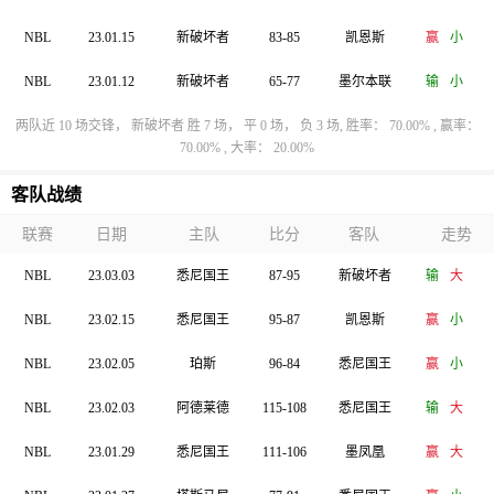
NBL
23.01.15
新破坏者
83-85
凯恩斯
赢
小
NBL
23.01.12
新破坏者
65-77
墨尔本联
输
小
两队近 10 场交锋， 新破坏者 胜 7 场， 平 0 场， 负 3 场, 胜率： 70.00% , 赢率：
70.00% , 大率： 20.00%
客队战绩
联赛
日期
主队
比分
客队
走势
NBL
23.03.03
悉尼国王
87-95
新破坏者
输
大
NBL
23.02.15
悉尼国王
95-87
凯恩斯
赢
小
NBL
23.02.05
珀斯
96-84
悉尼国王
赢
小
NBL
23.02.03
阿德莱德
115-108
悉尼国王
输
大
NBL
23.01.29
悉尼国王
111-106
墨凤凰
赢
大