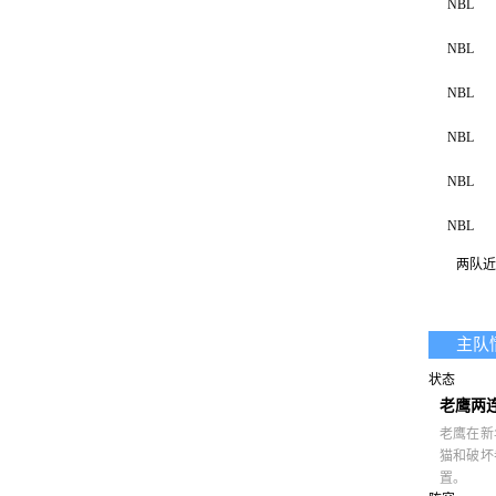
NBL
NBL
NBL
NBL
NBL
NBL
两队近 
NBL
NBL
主队
NBL
状态
NBL
老鹰两
老鹰在新
猫和破坏
置。