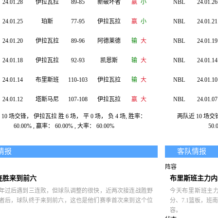
24.01.28
伊拉瓦拉
89-85
新破坏者
赢
小
NBL
24.01.26
24.01.25
珀斯
77-95
伊拉瓦拉
赢
小
NBL
24.01.21
24.01.20
伊拉瓦拉
89-96
阿德莱德
输
大
NBL
24.01.19
24.01.18
伊拉瓦拉
92-93
凯恩斯
输
大
NBL
24.01.14
24.01.14
布里斯班
110-103
伊拉瓦拉
输
大
NBL
24.01.10
24.01.12
塔斯马尼
107-108
伊拉瓦拉
赢
大
NBL
24.01.07
10 场交锋， 伊拉瓦拉 胜 6 场， 平 0 场， 负 4 场, 胜率：
两队近 10 场交锋
24.01.05
伊拉瓦拉
116-78
墨凤凰
赢
大
NBL
23.12.30
60.00% , 赢率： 60.00% , 大率： 60.00%
50.
23.12.31
伊拉瓦拉
91-84
阿德莱德
赢
小
NBL
23.12.27
情报
客队情报
23.12.25
悉尼国王
90-94
伊拉瓦拉
赢
小
NBL
23.12.24
阵容
23.12.23
伊拉瓦拉
89-100
塔斯马尼
输
大
NBL
23.12.17
连胜来到前六
布里斯班主力内
年过后遇到三连败，但球队调整的很快，近两次接连战胜野
今天布里斯班主力
者后，球队终于来到前六，这也是他们赛季首次来到这个位
分、7.1篮板，
容。