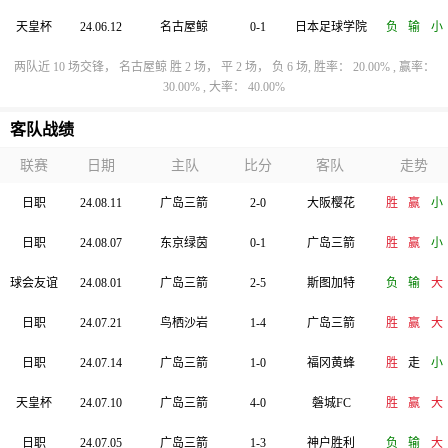
天皇杯
24.06.12
名古屋鲸
0-1
日本足球学院
负
输
小
两队近 10 场交锋， 名古屋鲸 胜 2 场， 平 2 场， 负 6 场, 胜率： 20.00% , 赢率：
30.00% , 大率： 40.00%
客队战绩
联赛
日期
主队
比分
客队
走势
日职
24.08.11
广岛三箭
2-0
大阪樱花
胜
赢
小
日职
24.08.07
东京绿茵
0-1
广岛三箭
胜
赢
小
球会友谊
24.08.01
广岛三箭
2-5
斯图加特
负
输
大
日职
24.07.21
鸟栖沙岩
1-4
广岛三箭
胜
赢
大
日职
24.07.14
广岛三箭
1-0
福冈黄蜂
胜
走
小
天皇杯
24.07.10
广岛三箭
4-0
磐城FC
胜
赢
大
日职
24.07.05
广岛三箭
1-3
神户胜利
负
输
大