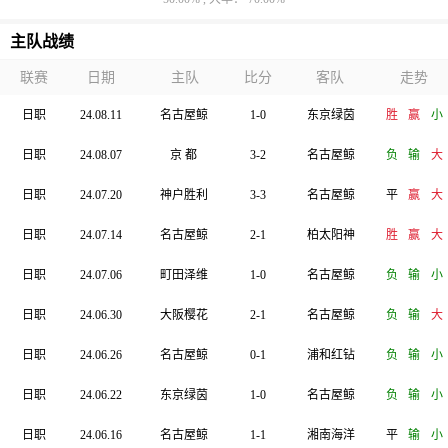
主队战绩
联赛
日期
主队
比分
客队
走势
日职
24.08.11
名古屋鲸
1-0
东京绿茵
胜
赢
小
日职
24.08.07
京 都
3-2
名古屋鲸
负
输
大
日职
24.07.20
神户胜利
3-3
名古屋鲸
平
赢
大
日职
24.07.14
名古屋鲸
2-1
柏太阳神
胜
赢
大
日职
24.07.06
町田泽维
1-0
名古屋鲸
负
输
小
日职
24.06.30
大阪樱花
2-1
名古屋鲸
负
输
大
日职
24.06.26
名古屋鲸
0-1
浦和红钻
负
输
小
日职
24.06.22
东京绿茵
1-0
名古屋鲸
负
输
小
日职
24.06.16
名古屋鲸
1-1
湘南海洋
平
输
小