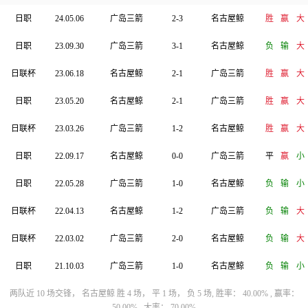
日职
24.05.06
广岛三箭
2-3
名古屋鲸
胜
赢
大
日职
23.09.30
广岛三箭
3-1
名古屋鲸
负
输
大
日联杯
23.06.18
名古屋鲸
2-1
广岛三箭
胜
赢
大
日职
23.05.20
名古屋鲸
2-1
广岛三箭
胜
赢
大
日联杯
23.03.26
广岛三箭
1-2
名古屋鲸
胜
赢
大
日职
22.09.17
名古屋鲸
0-0
广岛三箭
平
赢
小
日职
22.05.28
广岛三箭
1-0
名古屋鲸
负
输
小
日联杯
22.04.13
名古屋鲸
1-2
广岛三箭
负
输
大
日联杯
22.03.02
广岛三箭
2-0
名古屋鲸
负
输
大
日职
21.10.03
广岛三箭
1-0
名古屋鲸
负
输
小
两队近 10 场交锋， 名古屋鲸 胜 4 场， 平 1 场， 负 5 场, 胜率： 40.00% , 赢率：
50.00% , 大率： 70.00%