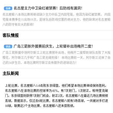
名古屋主力中卫染红被禁赛！后防线有漏洞！
伤停
名古屋鲸八本场比赛将继续缺少主力中后卫内田宅哉，他因为染红被禁赛。 内田
宅哉本赛季在J1出场19次，是球队后防线位置的绝对主力，他的缺席对名古屋鲸
八的防守有巨大的影响！
客队情报
广岛三箭新外援赛前庆生，上轮替补出场梅开二度！
状态
广岛三箭新援中场阿尔斯兰上轮比赛替补出场，他梅开二度帮助球队击败了大阪
樱花，阿尔斯兰几乎和广岛三箭无缝衔接！ 本场比赛前一天，阿尔斯兰迎来了自
己的34岁生日，本场比赛阿尔斯兰会有额外的进球动力！
主队新闻
上轮比赛，名古屋鲸八1-0击败东京绿茵，他们希望本场比赛继续保持胜利。
名古屋鲸八在该场比赛的控球率为41%，有7次射门，1次射正。帕特里克破
门。东京绿茵则获得7次射门机会，射正2次。名古屋鲸八在最近几场比赛频频
丢球。数据显示，仅过去6轮比赛，名古屋鲸八就有5场丢球，一共被对手打进
10球。联赛近2个主场比赛，名古屋鲸八还未尝败绩。