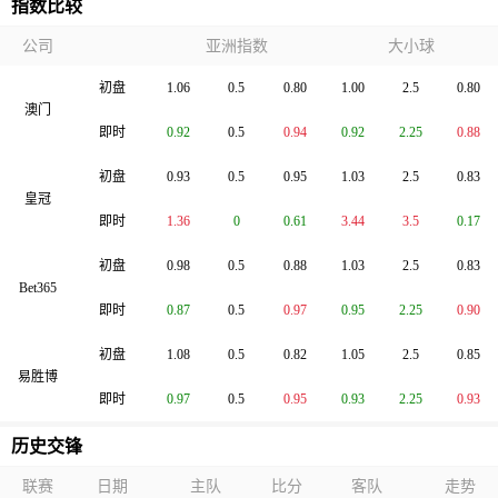
指数比较
公司
亚洲指数
大小球
初盘
1.06
0.5
0.80
1.00
2.5
0.80
澳门
即时
0.92
0.5
0.94
0.92
2.25
0.88
初盘
0.93
0.5
0.95
1.03
2.5
0.83
皇冠
即时
1.36
0
0.61
3.44
3.5
0.17
初盘
0.98
0.5
0.88
1.03
2.5
0.83
Bet365
即时
0.87
0.5
0.97
0.95
2.25
0.90
初盘
1.08
0.5
0.82
1.05
2.5
0.85
易胜博
即时
0.97
0.5
0.95
0.93
2.25
0.93
历史交锋
联赛
日期
主队
比分
客队
走势