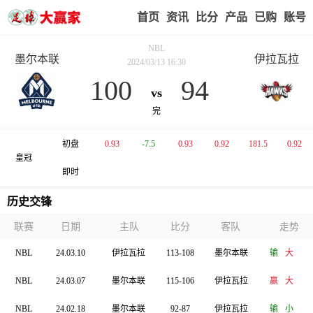
首页
赢家视点
赛事比分
实战版入口
我的业
NBL
墨尔本联
伊拉瓦拉
2024/03/13 16:30
100
94
vs
指数比较
完
公司
亚洲指数
大小球
初盘
0.93
-7.5
0.93
0.92
181.5
0.92
皇冠
即时
历史交锋
联赛
日期
主队
比分
客队
走势
NBL
24.03.10
伊拉瓦拉
113-108
墨尔本联
输
大
NBL
24.03.07
墨尔本联
115-106
伊拉瓦拉
赢
大
NBL
24.02.18
墨尔本联
92-87
伊拉瓦拉
输
小