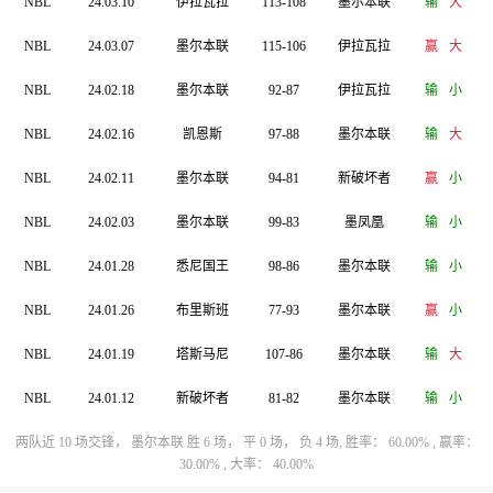
NBL
24.03.10
伊拉瓦拉
113-108
墨尔本联
输
大
NBL
24.03.07
墨尔本联
115-106
伊拉瓦拉
赢
大
NBL
24.02.18
墨尔本联
92-87
伊拉瓦拉
输
小
NBL
24.02.16
凯恩斯
97-88
墨尔本联
输
大
NBL
24.02.11
墨尔本联
94-81
新破坏者
赢
小
NBL
24.02.03
墨尔本联
99-83
墨凤凰
输
小
NBL
24.01.28
悉尼国王
98-86
墨尔本联
输
小
NBL
24.01.26
布里斯班
77-93
墨尔本联
赢
小
NBL
24.01.19
塔斯马尼
107-86
墨尔本联
输
大
NBL
24.01.12
新破坏者
81-82
墨尔本联
输
小
两队近 10 场交锋， 墨尔本联 胜 6 场， 平 0 场， 负 4 场, 胜率： 60.00% , 赢率：
30.00% , 大率： 40.00%