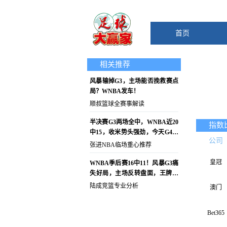
首页
相关推荐
风暴输掉G3，主场能否挽救赛点
局？WNBA发车！
顺叔篮球全赛事解读
半决赛G3两场全中，WNBA近20
指数
中15，收米势头强劲，今天G4依
公司
旧靓心水，超重心，跟上——背
张进NBA临场重心推荐
水一战，风暴能否扳平大比
皇冠
分？？？
WNBA季后赛16中11！风暴G3痛
失好局，主场反转盘面，王牌上
一场得益会还回来？（超重心）
陆成竞篮专业分析
澳门
Bet365