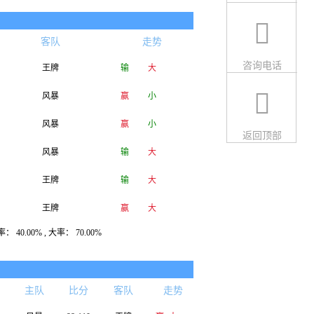
客队
走势
咨询电话
王牌
输
大
风暴
赢
小
风暴
赢
小
返回顶部
风暴
输
大
王牌
输
大
王牌
赢
大
 40.00% , 大率： 70.00%
风暴
输
小
风暴
输
大
主队
比分
客队
走势
王牌
输
大