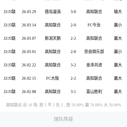
J2/J3联
26.03.29
德岛漩涡
3-0
高知联合
输
大
J2/J3联
26.03.14
高知联合
2-0
FC今治
赢
小
J2/J3联
26.03.07
新潟天鹅
2-2
高知联合
赢
大
J2/J3联
26.03.01
高知联合
2-0
奈良俱乐部
赢
小
J2/J3联
26.02.22
高知联合
3-2
金泽共进
赢
大
J2/J3联
26.02.15
FC大阪
2-2
高知联合
赢
大
J2/J3联
26.02.08
高知联合
3-1
富山胜利
赢
大
高知联合 近 10 场, 胜 5 平 2 负 2 , 胜 50.00% 赢 70.00% 大 50.00%
球队阵容