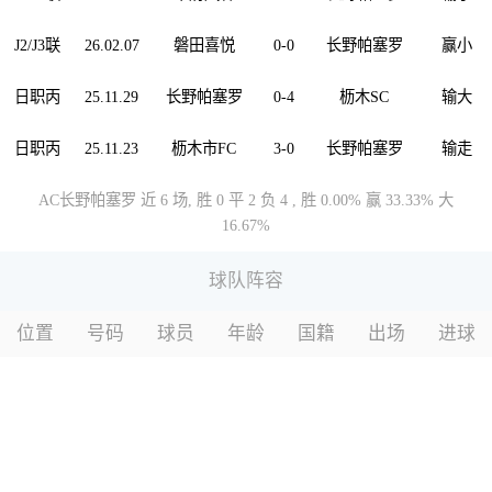
J2/J3联
26.02.07
磐田喜悦
0-0
长野帕塞罗
赢
小
日职丙
25.11.29
长野帕塞罗
0-4
枥木SC
输
大
日职丙
25.11.23
枥木市FC
3-0
长野帕塞罗
输
走
AC长野帕塞罗 近 6 场, 胜 0 平 2 负 4 , 胜 0.00% 赢 33.33% 大
16.67%
球队阵容
位置
号码
球员
年龄
国籍
出场
进球