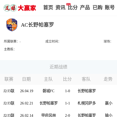
首页
赢家视点
赛事比分
实战版入口
我的
AC长野帕塞罗
-
近期战绩
联赛
日期
主队
比分
客队
走势
J2/J3联
26.04.19
磐城FC
1-0
长野帕塞罗
J2/J3联
26.02.21
长野帕塞罗
1-1
札幌冈萨多
赢
小
J2/J3联
26.02.14
甲府风林
2-0
长野帕塞罗
输
小