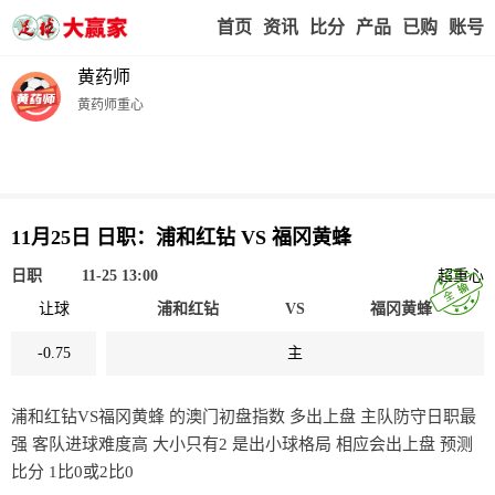
首页
赢家视点
赛事比分
实战版入口
我的业
黄药师
黄药师重心
11月25日 日职：浦和红钻 VS 福冈黄蜂
日职
11-25 13:00
超重心
让球
浦和红钻
VS
福冈黄蜂
-0.75
主
浦和红钻VS福冈黄蜂 的澳门初盘指数 多出上盘 主队防守日职最
强 客队进球难度高 大小只有2 是出小球格局 相应会出上盘 预测
比分 1比0或2比0