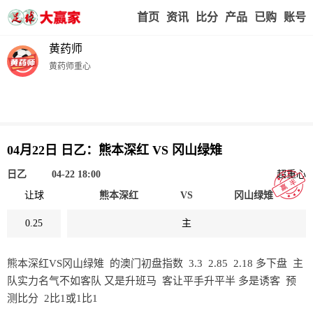
首页
赢家视点
赛事比分
实战版入口
我的业
黄药师
黄药师重心
04月22日 日乙：熊本深红 VS 冈山绿雉
日乙
04-22 18:00
超重心
让球
熊本深红
VS
冈山绿雉
0.25
主
熊本深红VS冈山绿雉 的澳门初盘指数 3.3 2.85 2.18 多下盘 主
队实力名气不如客队 又是升班马 客让平手升平半 多是诱客 预
测比分 2比1或1比1