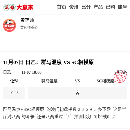
首页
赢家视点
赛事比分
实战版入口
我的业
黄药师
黄药师重心
11月07日 日乙：群马温泉 VS SC相模原
日乙
11-07 18:00
超重心
让球
群马温泉
VS
SC相模原
-0.25
客
群马温泉VSSC相模原 的澳门初盘指数 2.3 2.9 3 多下盘 这是半
斤对八两 的斗争 还是八两重过半斤 预测比分 0比0或0比1