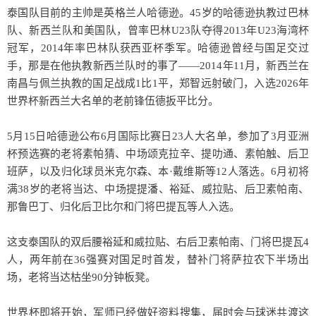
泰国队目前的主帅是英格兰人哈德逊。45岁的哈德逊执教过巴林
队、新西兰队和美国队，曾率巴林U23队夺得2013年U23海湾杯
冠军，2014年率巴林队获西亚杯季军。哈德逊曾经与国足交过
手，那是在他执教新西兰队时的事了——2014年11月，新西兰在
南昌与佩兰执教的国足战成1比1平，郑智远射破门，入选2026年
世界杯新西兰大名单的老前锋伍德扳平比分。
5月15日哈德逊公布6月国际比赛日23人大名单，参加了3月亚洲
杯预选赛的老将素帕猜、中场颂克拉辛、提叻通、素帕触、后卫
班萨，以及归化球员米克尔森、本·戴维斯等12人落选。6月初将
满38岁的老将当达、中场提提潘、裕延、威拉贴、后卫素帕南、
那鲁巴丁、归化后卫比尔和门将巴提瓦等人入选。
这支泰国队的双后腰裕延和威拉贴、右后卫素帕南、门将巴提瓦4
人，两年前在36强赛对国足时首发，替补门将萨拉农下半场出
场，老将当达枯坐90分钟板凳。
世界杯即将开始，军师已经做好资料搜集，届时会与球迷共渡这