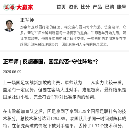
首页
赢家视点
赛事比分
实战版入口
我的业
正军师
20余年足球圈打滚的经验，相交遍布圈内每个角落，信息及时、众
多，帮助军师准确判断着每一场赛事的胜负。军师近年开始为用户解
读中超联赛，他曾多年与中国足球打交道，一些熟知的老朋友多在中
超俱乐部任职管理或经营，因此具备别人没有的信息渠道。
正军师 | 反超泰国，国足能否“守住阵地”？
2026.06.09
上一场国足客战新加坡的比赛，军师认为——从实力比较来看，
国足有一定优势，但要在客场大胜对手，难度极高。最终结果是
国足2比1小胜，完全符合军师对比赛走向的预判。
在击败新加直队之后，国足拿到了拿到3.25个国际足联排名的技
术积分，总技术积分达到1254.85。泰国队几乎同一时间对阵科威
特，在领先两球的情况下被对手逼平，丢掉了1.37个技术积分，