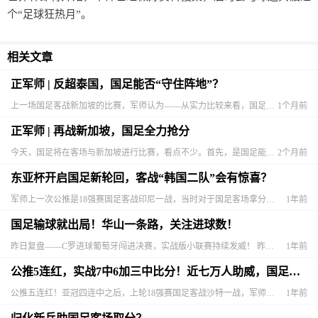
个“足球狂热月”。
相关文章
正军师 | 反超泰国，国足能否“守住阵地”？
上一场国足客战新加坡的比赛，军师认为——从实力比较来看，国足有一定优势，但要在客场大胜对手，难度极高。最终结果是国足2比1小胜，完全符合军师对比赛走向的预判。在击败新加直队之后，国足拿到了拿到3.25
1个月前
正军师 | 再战新加坡，国足全力抢分
今天，国足将在客场与新加坡进行比赛，看点不少。首先，是国足能否如愿从老对手身上拿到分数。国足当然希望6月两场A级赛全取6分，因为如今国足的世界排名是94位，已被泰国（93位）反超，国足希望在两场热身赛
2个月前
东亚杯开启国足新轮回，客战“韩国二队”会有惊喜？
军师上一次公推是18强赛国足客战印尼一战，当时对于国足客场拿分并不看好，公推里写到“伊万执教能力短板明显，再加上国足客场作战，追捧国足风险相当大。从理智的投资角度，关注入球较多相信是最佳选择。
1年前
国足输球就出局！华山一条路，关注进球数！
昨日复盘——C罗进球葡萄牙闯进决赛，实战版小联赛持续发威！ 昨晚欧国联半决赛，葡萄牙队在老将C罗的率领下2比1逆转德国，率先闯进决赛。今晚欧国联将进行另外一场半决赛：西班牙VS法国！实战版方面
1年前
公推5连红，实战7中6加三中比分！近七万人助威，国足能抢到分吗？
公推五连红！亚冠四连中之后，上轮18强赛国足客战沙特一战，军师意见是“国足不会大败”，再次命中。昨日大赢家实战会员服务，同样收获颇丰，单场版3中2，礼包版4场全中，同时命中了3个比分！今天国足在主场出
1年前