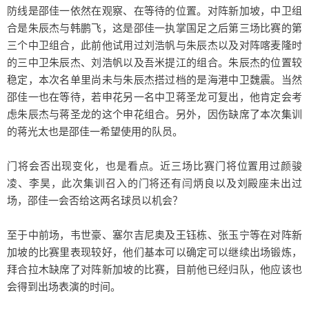
防线是邵佳一依然在观察、在等待的位置。对阵新加坡，中卫组
合是朱辰杰与韩鹏飞，这是邵佳一执掌国足之后第三场比赛的第
三个中卫组合，此前他试用过刘浩帆与朱辰杰以及对阵喀麦隆时
的三中卫朱辰杰、刘浩帆以及吾米提江的组合。朱辰杰的位置较
稳定，本次名单里尚未与朱辰杰搭过档的是海港中卫魏震。当然
邵佳一也在等待，若申花另一名中卫蒋圣龙可复出，他肯定会考
虑朱辰杰与蒋圣龙的这个申花组合。另外，因伤缺席了本次集训
的蒋光太也是邵佳一希望使用的队员。
门将会否出现变化，也是看点。近三场比赛门将位置用过颜骏
凌、李昊，此次集训召入的门将还有闫炳良以及刘殿座未出过
场，邵佳一会否给这两名球员以机会？
至于中前场，韦世豪、塞尔吉尼奥及王钰栋、张玉宁等在对阵新
加坡的比赛里表现较好，他们基本可以确定可以继续出场锻炼，
拜合拉木缺席了对阵新加坡的比赛，目前他已经归队，他应该也
会得到出场表演的时间。