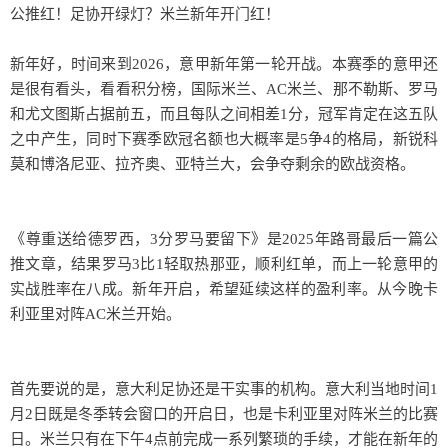
公推红！足协开绿灯？米兰新年开门红！
新年好，时间来到2026，意甲新年第一轮开战。本赛季的意甲还
是很有看头，看看积分榜，国际米兰、AC米兰、那不勒斯、罗马
和尤文图斯占据前五，而且每队之间相差1分，冠军肯定在这五队
之中产生，同时下赛季欧冠名额也大概率是5争4的格局，新锐科
莫和博洛尼亚、拉齐奥、亚特兰大，会争夺剩余的欧战资格。
《尊重送给德罗西，3分罗马要留下》是2025年路哥最后一篇公
推文章，结果罗马3比1轻取热那亚，顺利红单，而上一轮意甲的
实战胜率在八成。新年开启，希望延续这样的盈利率。从今晚卡
利亚里对阵AC米兰开始。
首先要说的是，意大利足协还是干实事的机构。意大利当地时间1
月2日既是冬季转会窗口的开启日，也是卡利亚里对阵米兰的比赛
日。米兰只有在下午4点前完成一系列繁琐的手续，才能在新年的