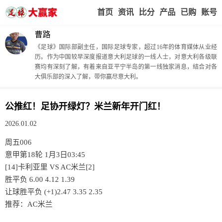
首页
赢家视点
赛事比分
实战版入口
我的业
曹路
《足球》国际部副主任，国际足球专家，超过16年的体育媒体从业经
历。作为中国较早深度报道意大利足球的一线人士，对意大利各级联
赛均有深刻了解，有着来自亚平宁半岛的第一线独家消息，结合对各
大俱乐部的深入了解，带你赢尽意大利。
公推红！足协开绿灯？米兰新年开门红！
2026.01.02
周五006
意甲第18轮 1月3日03:45
[14]卡利亚里 VS AC米兰[2]
胜平负 6.00 4.12 1.39
让球胜平负 (+1)2.47 3.35 2.35
推荐：AC米兰