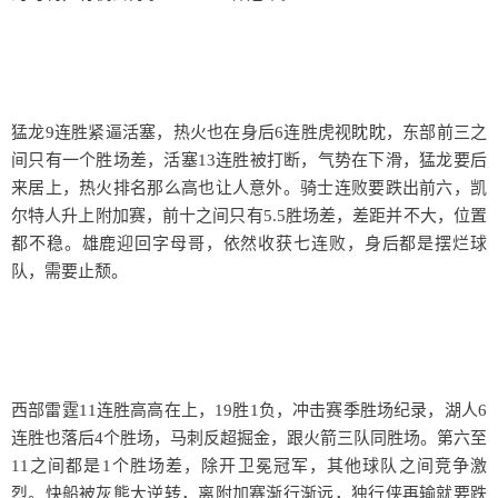
猛龙9连胜紧逼活塞，热火也在身后6连胜虎视眈眈，东部前三之
间只有一个胜场差，活塞13连胜被打断，气势在下滑，猛龙要后
来居上，热火排名那么高也让人意外。骑士连败要跌出前六，凯
尔特人升上附加赛，前十之间只有5.5胜场差，差距并不大，位置
都不稳。雄鹿迎回字母哥，依然收获七连败，身后都是摆烂球
队，需要止颓。
西部雷霆11连胜高高在上，19胜1负，冲击赛季胜场纪录，湖人6
连胜也落后4个胜场，马刺反超掘金，跟火箭三队同胜场。第六至
11之间都是1个胜场差，除开卫冕冠军，其他球队之间竞争激
烈。快船被灰熊大逆转，离附加赛渐行渐远，独行侠再输就要跌