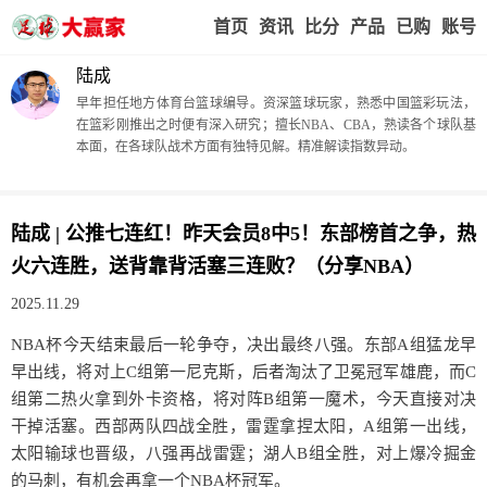
首页
赢家视点
赛事比分
实战版入口
我的业
陆成
早年担任地方体育台篮球编导。资深篮球玩家，熟悉中国篮彩玩法，
在篮彩刚推出之时便有深入研究；擅长NBA、CBA，熟读各个球队基
本面，在各球队战术方面有独特见解。精准解读指数异动。
陆成 | 公推七连红！昨天会员8中5！东部榜首之争，热
火六连胜，送背靠背活塞三连败？（分享NBA）
2025.11.29
NBA杯今天结束最后一轮争夺，决出最终八强。东部A组猛龙早
早出线，将对上C组第一尼克斯，后者淘汰了卫冕冠军雄鹿，而C
组第二热火拿到外卡资格，将对阵B组第一魔术，今天直接对决
干掉活塞。西部两队四战全胜，雷霆拿捏太阳，A组第一出线，
太阳输球也晋级，八强再战雷霆；湖人B组全胜，对上爆冷掘金
的马刺，有机会再拿一个NBA杯冠军。