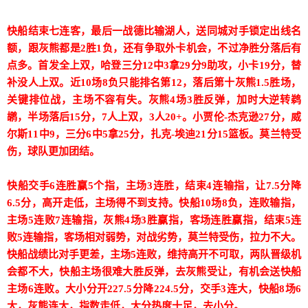
快船结束七连客，最后一战德比输湖人，送同城对手锁定出线名
额，跟灰熊都是2胜1负，还有争取外卡机会，不过净胜分落后有
点多。首发全上双，哈登三分12中3拿29分9助攻，小卡19分，替
补没人上双。近10场8负只能排名第12，落后第十灰熊1.5胜场，
关键排位战，主场不容有失。灰熊4场3胜反弹，加时大逆转鹈
鹕，半场落后15分，7人上双，3人20+。小贾伦-杰克逊27分，威
尔斯11中9，三分6中5拿25分，扎克-埃迪21分15篮板。莫兰特受
伤，球队更加团结。
快船交手6连胜赢5个指，主场3连胜，结束4连输指，让7.5分降
6.5分，高开走低，主场得不到支持。快船10场8负，连败输指，
主场5连败7连输指，灰熊4场3胜赢指，客场连胜赢指，结束5连
败5连输指，客场相对弱势，对战劣势，莫兰特受伤，拉力不大。
快船战绩比对手更差，主场5连败，维持高开不可取，两队晋级机
会都不大，快船主场很难大胜反弹，去灰熊受让，有机会送快船
主场6连败。大小分开227.5分降224.5分，交手3连大，快船8场6
大，灰熊连大，指数走低，大分热度十足，去小分。