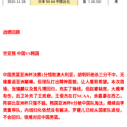
战绩回顾
世亚预 中国VS韩国
中国男篮亚洲杯决赛1分惜败澳大利亚，胡明轩绝杀三分不中，无
缘重返亚洲巅峰，但球队打出精神面貌，让人看到希望。本次周
琦、张镇麟以及曾凡博回归，充实了锋线，但赵睿缺席，大概率
有伤，后卫补充了王岚嵚，王俊杰在打NCAA，余嘉豪在西乙，
阵容比亚洲杯只强不弱。韩国亚洲杯8分被中国队淘汰，继续由李
贤重带队，内线归化依然没有解决，罗健儿已经从国家队退役，
不会回归，很难对应中国男篮。