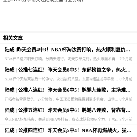
相关文章
陆成 |昨天会员4中3！NBA杯淘汰赛打响，热火顺利复仇魔术晋级？
NBA杯八进四明天打响，分两天进行，明天东部先行，热火跟魔术再度相遇，尼克斯主场迎战猛龙，西部在后天，太阳遭遇15连胜雷霆，马刺跟湖人排位之争。八强战，排名在前的球队拥有主场优势。魔术赛季交手双杀热火
7个月前
陆成 | 公推七连红！昨天会员8中5！东部榜首之争，热火六连胜，送背靠背活塞三连败？（分享NBA）
NBA杯今天结束最后一轮争夺，决出最终八强。东部A组猛龙早早出线，将对上C组第一尼克斯，后者淘汰了卫冕冠军雄鹿，而C组第二热火拿到外卡资格，将对阵B组第一魔术，今天直接对决干掉活塞。西部两队四战全胜，
8个月前
陆成 | 公推六连红！昨天会员6中5！鹈鹕九连败，主场难阻公牛冲击？（分享NBA）
开拓者被雷霆复仇，27分惨败，中国球员杨瀚森得到更多机会，出场时间、出手数以及三分都创新高，有亮点，但三分6中1，空位机会把握不住，防守端问题很难解决，任重而道远。雷霆17胜1负，在二当家杰伦威伤停的
8个月前
陆成 | 公推五连红！昨天会员9中6！鹈鹕八连败，背靠背输球，老鹰客场捉小鸟？（分享NBA）
今天NBA场场精彩，关系到NBA杯排名，各支球队都倾尽全力。开拓者比赛最后结束，大逆转勇士，4人20+，不过杨瀚森又DNP，面对库里的军训，克林根防守被打爆，但轰出20+10，球队跟勇士对轰，在缺少几
8个月前
陆成 | 公推四连红！昨天会员5中4！NBA杯再燃战火，猛龙大胜垫底奇才？（分享NBA）