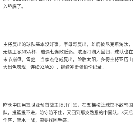
入垫底了。
主将复出的球队基本没好事，字母哥复出，雄鹿被尼克斯淘汰，
无缘卫冕NBA杯，遭遇七连败低迷。浓眉打湖人回归，球队也在
末节崩盘。雷霆二当家杰伦威复出，险胜太阳，多得主将亚历山
大出色表现，连续92场20+，继续冲击张伯伦纪录。
昨晚中国男篮世亚预首战主场开门黑，在五棵松篮球馆不敌韩国
队，投篮投不进，防守防不住，又回到那支熟悉的中国队，3天后
作客，背水一战，需要找回手感。