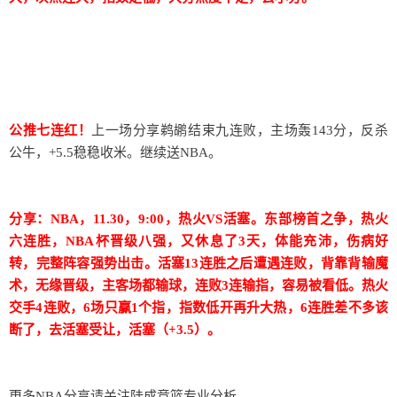
公推七连红！
上一场分享鹈鹕结束九连败，主场轰143分，反杀
公牛，+5.5稳稳收米。继续送NBA。
分享：NBA，11.30，9:00，热火VS活塞。东部榜首之争，热火
六连胜，NBA杯晋级八强，又休息了3天，体能充沛，伤病好
转，完整阵容强势出击。活塞13连胜之后遭遇连败，背靠背输魔
术，无缘晋级，主客场都输球，连败3连输指，容易被看低。热火
交手4连败，6场只赢1个指，指数低开再升大热，6连胜差不多该
断了，去活塞受让，活塞（+3.5）。
更多NBA分享请关注陆成竞篮专业分析。