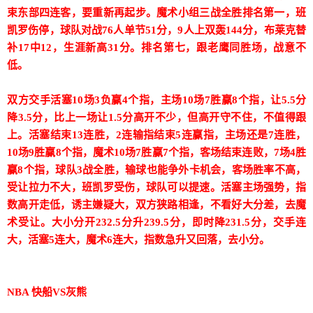
束东部四连客，要重新再起步。魔术小组三战全胜排名第一，班
凯罗伤停，球队对战76人单节51分，9人上双轰144分，布莱克替
补17中12，生涯新高31分。排名第七，跟老鹰同胜场，战意不
低。
双方交手活塞10场3负赢4个指，主场10场7胜赢8个指，让5.5分
降3.5分，比上一场让1.5分高开不少，但高开守不住，不值得跟
上。活塞结束13连胜，2连输指结束5连赢指，主场还是7连胜，
10场9胜赢8个指，魔术10场7胜赢7个指，客场结束连败，7场4胜
赢8个指，球队3战全胜，输球也能争外卡机会，客场胜率不高，
受让拉力不大，班凯罗受伤，球队可以提速。活塞主场强势，指
数高开走低，诱主嫌疑大，双方狭路相逢，不看好大分差，去魔
术受让。大小分开232.5分升239.5分，即时降231.5分，交手连
大，活塞5连大，魔术6连大，指数急升又回落，去小分。
NBA 快船VS灰熊