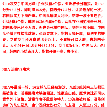
近10次交手中国男篮6胜但只赢2个指，亚洲杯卡分输指，让13.5
分升18.5分，即时降16.5分，有的开17.5分，让步最深的一次，
韩国队实力下滑严重。中国队输澳大利亚，结束一波十五连胜，
近5场赢4个指，韩国10场8胜赢9个指，两队在亚洲范围是死敌，
韩国即使已经不入流，但也会死拼中国队，韧性不容小觑。中国
队坐镇五棵松篮球馆，必须要拿下，指数大幅升高，有诱主的嫌
疑，之前交手还没赢过15分以上，不看好可以大胜，去韩国受
让。大小分开161.5分升162.5分，交手5场4小，中国队大小相
间，韩国连小结束连大，指数开得不高，去小分。
NBA 活塞VS魔术
NBA杯最后一轮，16支球队已经被淘汰，东部B组其余三队都已
经被淘汰，活塞跟魔术狭路相逢，谁赢谁出线，魔术输球还可以
竞争外卡资格。活塞作客不敌凯尔特人，13连胜被打断，没能创
造新的队史纪录，康宁汉姆空砍42分，队友没一人超过12分。结