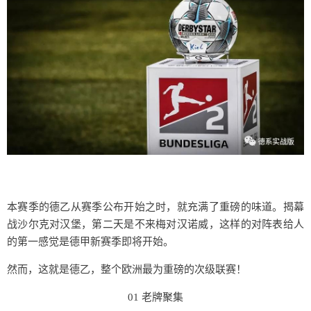
本赛季的德乙从赛季公布开始之时，就充满了重磅的味道。揭幕
战沙尔克对汉堡，第二天是不来梅对汉诺威，这样的对阵表给人
的第一感觉是德甲新赛季即将开始。
然而，这就是德乙，整个欧洲最为重磅的次级联赛！
01 老牌聚集