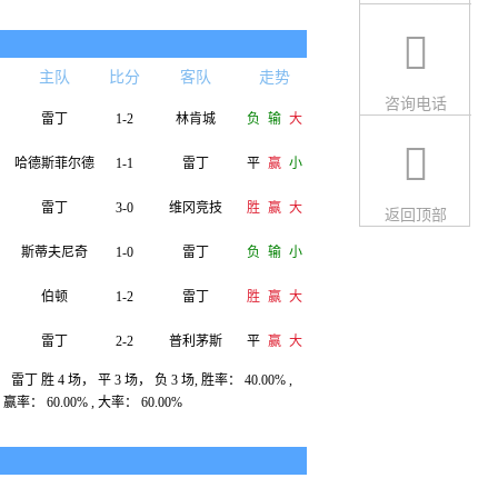
主队
比分
客队
走势
咨询电话
雷丁
1-2
林肯城
负
输
大
哈德斯菲尔德
1-1
雷丁
平
赢
小
雷丁
3-0
维冈竞技
胜
赢
大
返回顶部
斯蒂夫尼奇
1-0
雷丁
负
输
小
伯顿
1-2
雷丁
胜
赢
大
雷丁
2-2
普利茅斯
平
赢
大
雷丁 胜 4 场， 平 3 场， 负 3 场, 胜率： 40.00% ,
曼斯菲尔德
1-0
雷丁
负
输
小
赢率： 60.00% , 大率： 60.00%
卢顿
2-3
雷丁
胜
赢
大
雷丁
2-1
布拉德福德
胜
赢
大