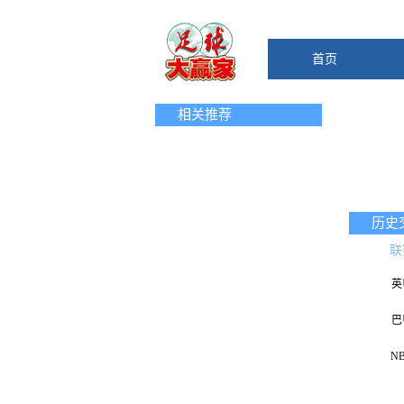
首页
相关推荐
历史
联
英
巴
N