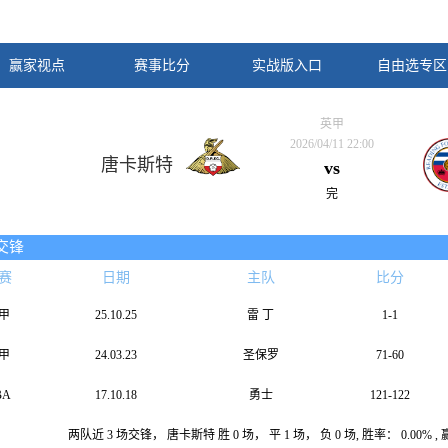
赢家视点
赛事比分
实战版入口
自由选专区
英甲
2026/04/11 22:00
唐卡斯特
vs
完
交锋
赛
日期
主队
比分
甲
25.10.25
雷 丁
1-1
甲
24.03.23
圣保罗
71-60
BA
17.10.18
勇士
121-122
两队近 3 场交锋， 唐卡斯特 胜 0 场， 平 1 场， 负 0 场, 胜率： 0.00% , 赢率