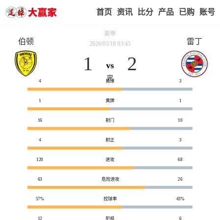
首页
赢家视点
赛事比分
实战版入口
我的业
英甲
伯顿
雷丁
2026/03/18 03:45
1
2
vs
技术统计
完
4
角球
3
1
黄牌
1
16
射门
10
4
射正
3
120
进攻
68
63
危险进攻
26
57%
控球率
43%
12
犯规
6