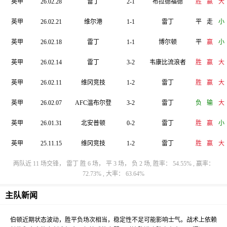
英甲
26.02.28
雷丁
2-1
布拉德福德
胜
赢
大
英甲
26.02.21
维尔港
1-1
雷丁
平
走
小
英甲
26.02.18
雷丁
1-1
博尔顿
平
赢
小
英甲
26.02.14
雷丁
3-2
韦康比流浪者
胜
赢
大
英甲
26.02.11
维冈竞技
1-2
雷丁
胜
赢
大
英甲
26.02.07
AFC温布尔登
3-2
雷丁
负
输
大
英甲
26.01.31
北安普顿
0-2
雷丁
胜
赢
小
英甲
25.11.15
维冈竞技
1-2
雷丁
胜
赢
大
两队近 11 场交锋， 雷丁 胜 6 场， 平 3 场， 负 2 场, 胜率： 54.55% , 赢率：
72.73% , 大率： 63.64%
主队新闻
伯顿近期状态波动，胜平负场次相当，稳定性不足可能影响士气。战术上依赖