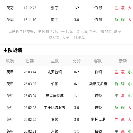
英冠
17.12.23
雷 丁
1-2
伯 顿
胜
赢
大
英冠
16.11.19
雷 丁
3-0
伯 顿
负
输
大
两队近 7 场交锋， 伯顿 胜 2 场， 平 1 场， 负 4 场, 胜率： 28.57% , 赢率：
42.86% , 大率： 71.43%
主队战绩
联赛
日期
主队
比分
客队
走势
英甲
26.03.14
北安普顿
0-2
伯顿
胜
赢
小
英甲
26.03.07
伯顿
0-1
斯蒂夫尼奇
负
输
小
英甲
26.03.04
埃克塞特城
1-1
伯顿
平
赢
小
英甲
26.02.28
韦康比流浪者
3-0
伯顿
负
输
大
英甲
26.02.25
伯顿
3-0
斯托克港
胜
赢
大
英甲
26.02.21
卢顿
1-1
伯顿
平
赢
小