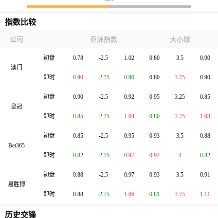
指数比较
公司
亚洲指数
大小球
初盘
0.78
-2.5
1.02
0.80
3.5
0.90
澳门
即时
0.90
-2.75
0.90
0.80
3.75
0.90
初盘
0.90
-2.5
0.92
0.95
3.25
0.85
皇冠
即时
0.85
-2.75
1.04
0.80
3.75
1.08
初盘
0.85
-2.5
0.95
0.93
3.5
0.88
Bet365
即时
0.82
-2.75
0.97
0.97
4
0.82
初盘
0.88
-2.5
0.97
0.93
3.5
0.91
易胜博
即时
0.88
-2.75
1.06
0.81
3.75
1.11
历史交锋