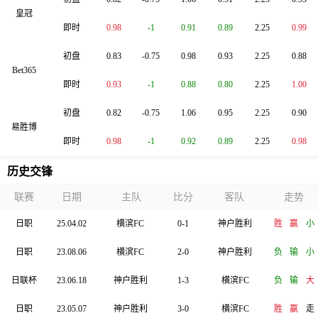
皇冠
即时
0.98
-1
0.91
0.89
2.25
0.99
初盘
0.83
-0.75
0.98
0.93
2.25
0.88
Bet365
即时
0.93
-1
0.88
0.80
2.25
1.00
初盘
0.82
-0.75
1.06
0.95
2.25
0.90
易胜博
即时
0.98
-1
0.92
0.89
2.25
0.98
历史交锋
联赛
日期
主队
比分
客队
走势
日职
25.04.02
横滨FC
0-1
神户胜利
胜
赢
小
日职
23.08.06
横滨FC
2-0
神户胜利
负
输
小
日联杯
23.06.18
神户胜利
1-3
横滨FC
负
输
大
日职
23.05.07
神户胜利
3-0
横滨FC
胜
赢
走