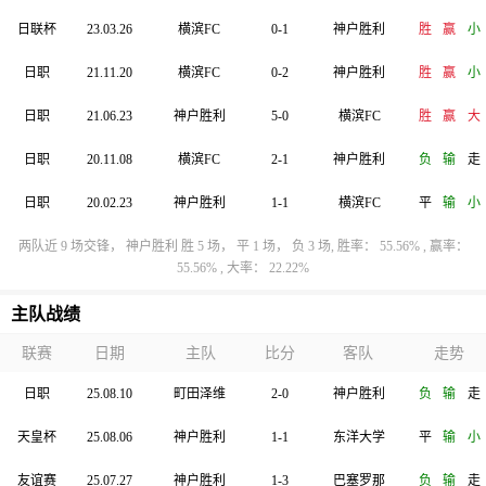
日联杯
23.03.26
横滨FC
0-1
神户胜利
胜
赢
小
日职
21.11.20
横滨FC
0-2
神户胜利
胜
赢
小
日职
21.06.23
神户胜利
5-0
横滨FC
胜
赢
大
日职
20.11.08
横滨FC
2-1
神户胜利
负
输
走
日职
20.02.23
神户胜利
1-1
横滨FC
平
输
小
两队近 9 场交锋， 神户胜利 胜 5 场， 平 1 场， 负 3 场, 胜率： 55.56% , 赢率：
55.56% , 大率： 22.22%
主队战绩
联赛
日期
主队
比分
客队
走势
日职
25.08.10
町田泽维
2-0
神户胜利
负
输
走
天皇杯
25.08.06
神户胜利
1-1
东洋大学
平
输
小
友谊赛
25.07.27
神户胜利
1-3
巴塞罗那
负
输
走