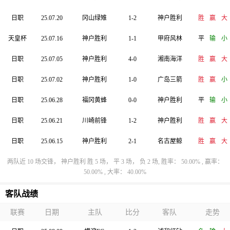
日职
25.07.20
冈山绿雉
1-2
神户胜利
胜
赢
大
天皇杯
25.07.16
神户胜利
1-1
甲府风林
平
输
小
日职
25.07.05
神户胜利
4-0
湘南海洋
胜
赢
大
日职
25.07.02
神户胜利
1-0
广岛三箭
胜
赢
小
日职
25.06.28
福冈黄蜂
0-0
神户胜利
平
输
小
日职
25.06.21
川崎前锋
1-2
神户胜利
胜
赢
大
日职
25.06.15
神户胜利
2-1
名古屋鲸
胜
赢
大
两队近 10 场交锋， 神户胜利 胜 5 场， 平 3 场， 负 2 场, 胜率： 50.00% , 赢率：
50.00% , 大率： 40.00%
客队战绩
联赛
日期
主队
比分
客队
走势