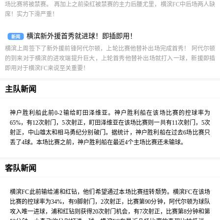
场比赛将被禁赛。 再加上之前染红被禁赛的主力后腰尤里，横滨FC中后场两人缺
席！实力下滑严重！
横滨新外援首秀就进球！即插即用！
新闻
横滨上周签下了新外援前锋阿代尔顿，上轮比赛他替补出场完成首秀！ 阿代尔顿
的到来对于横滨的进攻端提升巨大，上轮首秀他替补出场就打入一球，新援即插
即用对于横滨FC来说至关重要！
主队新闻
神户胜利船此前0-2输给町田泽维亚。神户胜利船在该场比赛的控球率为
65%，有12次射门，5次射正，町田泽维亚在该场比赛则一共有11次射门，5次
射正，中山雄太和相马勇纪分别破门。据统计，神户胜利船在过去6场比赛只
丢了4球。本场比赛之前，神户胜利船在最近4个主场比赛还未输球。
客队新闻
横滨FC此前输给浦和红钻，他们希望通过本场比赛扭转颓势。横滨FC在该场
比赛的控球率为34%，有9脚射门，2次射正，比赛第90分钟，阿代尔顿为球队
攻入唯一进球，浦和红钻则获得20次射门机会，有7次射正，比赛第8分钟和第