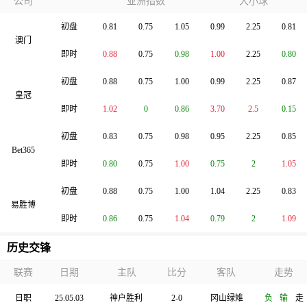
公司
亚洲指数
大小球
初盘
0.81
0.75
1.05
0.99
2.25
0.81
澳门
即时
0.88
0.75
0.98
1.00
2.25
0.80
初盘
0.88
0.75
1.00
0.99
2.25
0.87
皇冠
即时
1.02
0
0.86
3.70
2.5
0.15
初盘
0.83
0.75
0.98
0.95
2.25
0.85
Bet365
即时
0.80
0.75
1.00
0.75
2
1.05
初盘
0.88
0.75
1.00
1.04
2.25
0.83
易胜博
即时
0.86
0.75
1.04
0.79
2
1.09
历史交锋
联赛
日期
主队
比分
客队
走势
日职
25.05.03
神户胜利
2-0
冈山绿雉
负
输
走