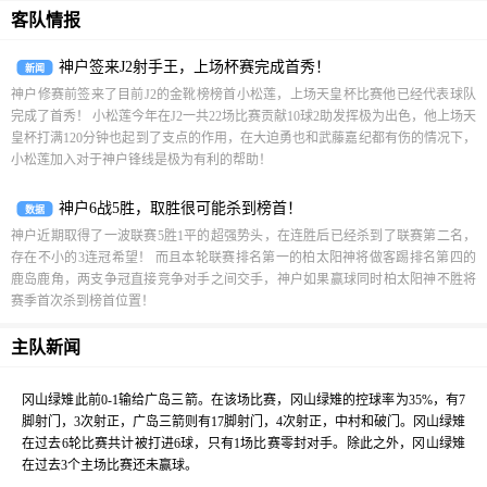
客队情报
神户签来J2射手王，上场杯赛完成首秀！
新闻
神户修赛前签来了目前J2的金靴榜榜首小松莲，上场天皇杯比赛他已经代表球队
完成了首秀！ 小松莲今年在J2一共22场比赛贡献10球2助发挥极为出色，他上场天
皇杯打满120分钟也起到了支点的作用，在大迫勇也和武藤嘉纪都有伤的情况下，
小松莲加入对于神户锋线是极为有利的帮助！
神户6战5胜，取胜很可能杀到榜首！
数据
神户近期取得了一波联赛5胜1平的超强势头，在连胜后已经杀到了联赛第二名，
存在不小的3连冠希望！ 而且本轮联赛排名第一的柏太阳神将做客踢排名第四的
鹿岛鹿角，两支争冠直接竞争对手之间交手，神户如果赢球同时柏太阳神不胜将
赛季首次杀到榜首位置！
主队新闻
冈山绿雉此前0-1输给广岛三箭。在该场比赛，冈山绿雉的控球率为35%，有7
脚射门，3次射正，广岛三箭则有17脚射门，4次射正，中村和破门。冈山绿雉
在过去6轮比赛共计被打进6球，只有1场比赛零封对手。除此之外，冈山绿雉
在过去3个主场比赛还未赢球。