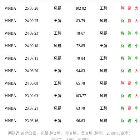
WNBA
25.05.26
风暴
102-82
王牌
胜
赢
大
WNBA
24.09.25
王牌
83-79
风暴
负
赢
大
WNBA
24.09.23
王牌
78-67
风暴
负
输
小
WNBA
24.09.18
风暴
72-85
王牌
负
输
小
WNBA
24.07.11
风暴
79-84
王牌
负
输
小
WNBA
24.06.20
王牌
94-83
风暴
负
输
大
WNBA
24.06.08
王牌
65-78
风暴
胜
赢
小
WNBA
23.09.03
王牌
103-77
风暴
负
输
大
WNBA
23.07.21
风暴
63-79
王牌
负
赢
小
WNBA
23.06.16
王牌
96-63
风暴
负
输
小
两队近 10 场交锋， 风暴 胜 2 场， 平 0 场， 负 8 场, 胜率： 20.00% , 赢率：
40.00% , 大率： 40.00%