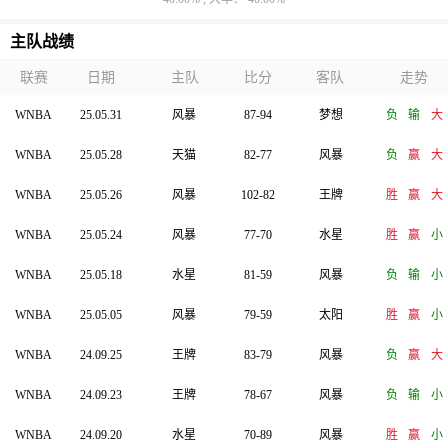
主队战绩
联赛
日期
主队
比分
客队
走势
WNBA
25.05.31
风暴
87-94
梦想
负
输
大
WNBA
25.05.28
天猫
82-77
风暴
负
赢
大
WNBA
25.05.26
风暴
102-82
王牌
胜
赢
大
WNBA
25.05.24
风暴
77-70
水星
胜
赢
小
WNBA
25.05.18
水星
81-59
风暴
负
输
小
WNBA
25.05.05
风暴
79-59
太阳
胜
赢
小
WNBA
24.09.25
王牌
83-79
风暴
负
赢
大
WNBA
24.09.23
王牌
78-67
风暴
负
输
小
WNBA
24.09.20
水星
70-89
风暴
胜
赢
小