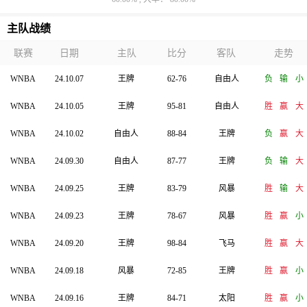
主队战绩
联赛
日期
主队
比分
客队
走势
WNBA
24.10.07
王牌
62-76
自由人
负
输
小
WNBA
24.10.05
王牌
95-81
自由人
胜
赢
大
WNBA
24.10.02
自由人
88-84
王牌
负
赢
大
WNBA
24.09.30
自由人
87-77
王牌
负
输
大
WNBA
24.09.25
王牌
83-79
风暴
胜
输
大
WNBA
24.09.23
王牌
78-67
风暴
胜
赢
小
WNBA
24.09.20
王牌
98-84
飞马
胜
赢
大
WNBA
24.09.18
风暴
72-85
王牌
胜
赢
小
WNBA
24.09.16
王牌
84-71
太阳
胜
赢
小