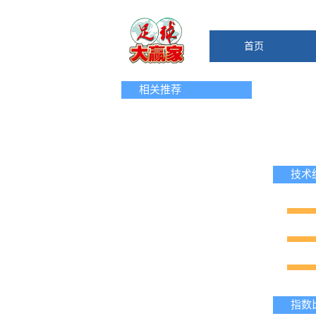
首页
相关推荐
技术
指数