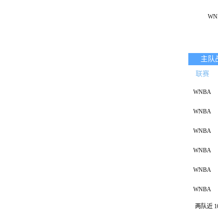
WN
WN
WN
主队
联赛
WN
WNBA
WN
WNBA
WNBA
WNBA
WNBA
WNBA
两队近 10
WNBA