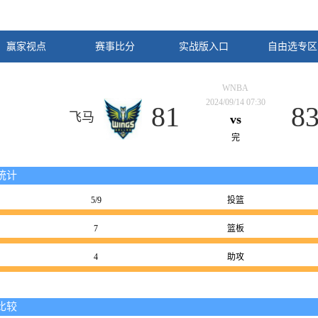
赢家视点
赛事比分
实战版入口
自由选专区
WNBA
2024/09/14 07:30
81
8
飞马
vs
完
统计
5/9
投篮
7
篮板
4
助攻
比较