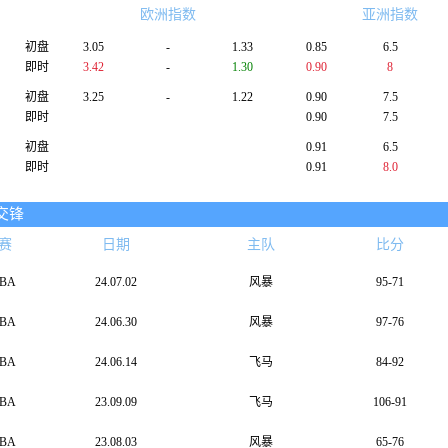
欧洲指数
亚洲指数
初盘
3.05
-
1.33
0.85
6.5
即时
3.42
-
1.30
0.90
8
初盘
3.25
-
1.22
0.90
7.5
即时
0.90
7.5
初盘
0.91
6.5
即时
0.91
8.0
交锋
赛
日期
主队
比分
BA
24.07.02
风暴
95-71
BA
24.06.30
风暴
97-76
BA
24.06.14
飞马
84-92
BA
23.09.09
飞马
106-91
BA
23.08.03
风暴
65-76