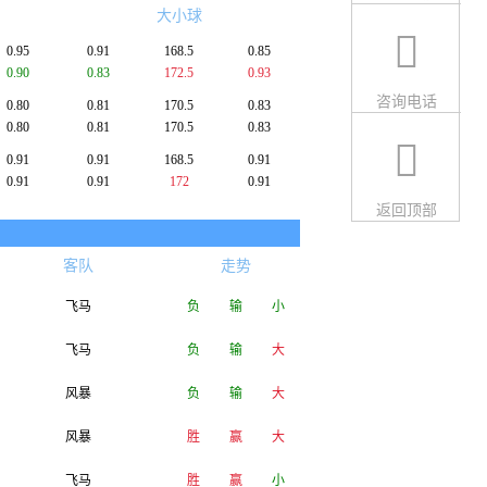
大小球
0.95
0.91
168.5
0.85
0.90
0.83
172.5
0.93
咨询电话
0.80
0.81
170.5
0.83
0.80
0.81
170.5
0.83
0.91
0.91
168.5
0.91
0.91
0.91
172
0.91
返回顶部
客队
走势
飞马
负
输
小
飞马
负
输
大
风暴
负
输
大
风暴
胜
赢
大
飞马
胜
赢
小