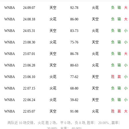
WNBA
24.09.07
天空
92-78
火花
负
输
大
WNBA
24.08.18
火花
86-90
天空
负
输
大
WNBA
24.05.31
天空
83-73
火花
负
输
小
WNBA
23.08.30
火花
75-76
天空
负
输
小
WNBA
23.07.01
天空
86-78
火花
负
输
大
WNBA
23.06.28
天空
80-63
火花
负
输
小
WNBA
23.06.10
火花
77-62
天空
胜
赢
小
WNBA
22.07.15
火花
68-80
天空
负
输
小
WNBA
22.06.24
火花
59-82
天空
负
输
小
WNBA
22.05.07
天空
91-98
火花
胜
赢
大
两队近 10 场交锋， 火花 胜 2 场， 平 0 场， 负 8 场, 胜率： 20.00% , 赢率：
20.00% , 大率： 40.00%