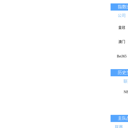
指数
公司
皇冠
澳门
Bet365
历史
联
N
主队
联赛