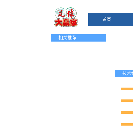
首页
相关推荐
技术