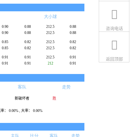
大小球
0.90
0.88
212.5
0.88
咨询电话
0.90
0.88
212.5
0.88
0.85
0.82
212.5
0.82
0.85
0.82
212.5
0.82
0.91
0.91
212.5
0.91
返回顶部
0.91
0.91
212
0.91
客队
走势
新破坏者
胜
率： 0.00% , 大率： 0.00%
主队
比分
客队
走势