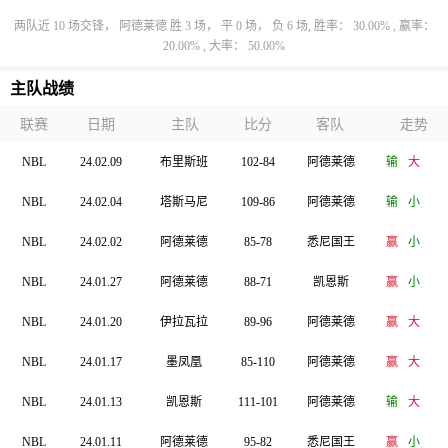
两队近 10 场交锋， 阿德莱德 胜 3 场， 平 0 场， 负 6 场, 胜率： 30.00% , 赢率：
20.00% , 大率： 50.00%
主队战绩
联赛
日期
主队
比分
客队
走势
NBL
24.02.09
布里斯班
102-84
阿德莱德
输
大
NBL
24.02.04
塔斯马尼
109-86
阿德莱德
输
小
NBL
24.02.02
阿德莱德
85-78
悉尼国王
赢
小
NBL
24.01.27
阿德莱德
88-71
凯恩斯
赢
小
NBL
24.01.20
伊拉瓦拉
89-96
阿德莱德
赢
大
NBL
24.01.17
墨凤凰
85-110
阿德莱德
赢
大
NBL
24.01.13
凯恩斯
111-101
阿德莱德
输
大
NBL
24.01.11
阿德莱德
95-82
悉尼国王
赢
小