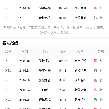
NBL
24.01.06
阿德莱德
100-96
墨尔本联
赢
大
NBL
23.12.31
伊拉瓦拉
91-84
阿德莱德
输
小
两队近 10 场交锋， 阿德莱德 胜 6 场， 平 0 场， 负 4 场, 胜率： 60.00% , 赢率：
60.00% , 大率： 50.00%
客队战绩
联赛
日期
主队
比分
客队
走势
NBL
24.02.16
新破坏者
103-87
布里斯班
赢
大
NBL
24.02.11
墨尔本联
94-81
新破坏者
输
小
NBL
24.02.09
新破坏者
88-85
伊拉瓦拉
赢
小
NBL
24.02.04
珀斯
78-89
新破坏者
赢
小
NBL
24.01.28
伊拉瓦拉
89-85
新破坏者
输
小