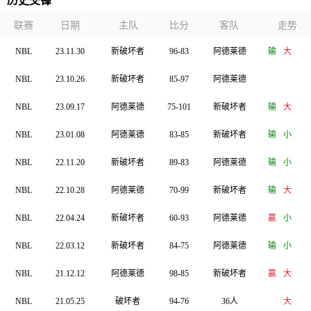
历史交锋
联赛
日期
主队
比分
客队
走势
NBL
23.11.30
新破坏者
96-83
阿德莱德
输
大
NBL
23.10.26
新破坏者
85-97
阿德莱德
NBL
23.09.17
阿德莱德
75-101
新破坏者
输
大
NBL
23.01.08
阿德莱德
83-85
新破坏者
输
小
NBL
22.11.20
新破坏者
89-83
阿德莱德
输
小
NBL
22.10.28
阿德莱德
70-99
新破坏者
输
大
NBL
22.04.24
新破坏者
60-93
阿德莱德
赢
小
NBL
22.03.12
新破坏者
84-75
阿德莱德
输
小
NBL
21.12.12
阿德莱德
98-85
新破坏者
赢
大
NBL
21.05.25
破坏者
94-76
36人
大