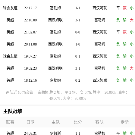
球会友谊
22.12.17
富勒姆
1-1
西汉姆联
平
赢
小
英超
22.10.09
西汉姆联
3-1
富勒姆
负
输
大
英超
21.02.07
富勒姆
0-0
西汉姆联
平
赢
小
英超
20.11.08
西汉姆联
1-0
富勒姆
负
输
小
球会友谊
19.07.27
富勒姆
0-1
西汉姆联
负
输
小
英超
19.02.23
西汉姆联
3-1
富勒姆
负
输
大
英超
18.12.16
富勒姆
0-2
西汉姆联
负
输
小
两队近 10 场交锋， 富勒姆 胜 2 场， 平 2 场， 负 6 场, 胜率： 20.00% , 赢率：
40.00% , 大率： 30.00%
主队战绩
联赛
日期
主队
比分
客队
走势
英超
24.08.31
伊普斯
1-1
富勒姆
平
输
小