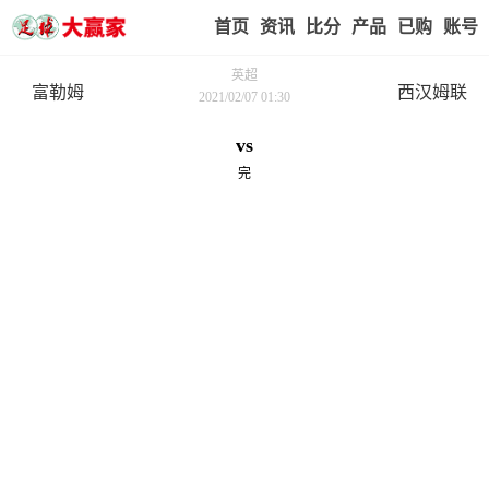
首页
赢家视点
赛事比分
实战版入口
我的业
英超
富勒姆
西汉姆联
2021/02/07 01:30
vs
完