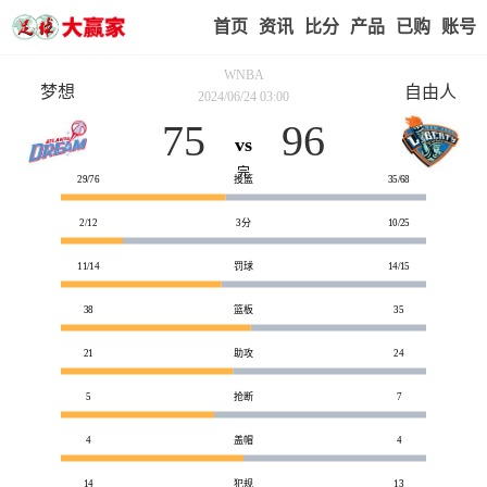
首页
赢家视点
赛事比分
实战版入口
我的业
WNBA
梦想
自由人
2024/06/24 03:00
75
96
vs
技术统计
完
29/76
投篮
35/68
2/12
3分
10/25
11/14
罚球
14/15
38
篮板
35
21
助攻
24
5
抢断
7
4
盖帽
4
14
犯规
13