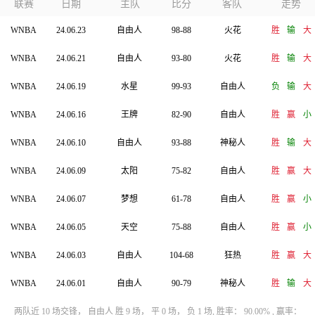
联赛
日期
主队
比分
客队
走势
WNBA
24.06.23
自由人
98-88
火花
胜
输
大
WNBA
24.06.21
自由人
93-80
火花
胜
输
大
WNBA
24.06.19
水星
99-93
自由人
负
输
大
WNBA
24.06.16
王牌
82-90
自由人
胜
赢
小
WNBA
24.06.10
自由人
93-88
神秘人
胜
输
大
WNBA
24.06.09
太阳
75-82
自由人
胜
赢
大
WNBA
24.06.07
梦想
61-78
自由人
胜
赢
小
WNBA
24.06.05
天空
75-88
自由人
胜
赢
小
WNBA
24.06.03
自由人
104-68
狂热
胜
赢
大
WNBA
24.06.01
自由人
90-79
神秘人
胜
输
大
两队近 10 场交锋， 自由人 胜 9 场， 平 0 场， 负 1 场, 胜率： 90.00% , 赢率：