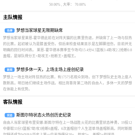
50.00% , 大率： 70.00%
主队情报
梦想当家球星无限期缺席
伤停
梦想当家球星莱恩-霍华德此前在对阵天猫的比赛里伤退，并缺席了上一场与狂热
的比赛。起初被认为是膝盖受伤，但后来检查结果显示是左脚踝扭伤，目前并无
明确的回归时间表。 莱恩-霍华德本赛季至今场均15.4分4.5篮板3.4助攻2.2抢断0.8
盖帽，是球队得分王+助攻王+抢断王+盖帽王。
梦想多休一天，上场主场上座创纪录
新闻
梦想上一场主场对阵狂热的比赛，有17575名观众到场，创下梦想队史主场上座人
数新高。明日她们继续主场作战。相比背靠背第二场的自由人，多休一天的梦想
在体能上有优势。
客队情报
斯图尔特状态火热创历史纪录
状态
自由人当家球星布里安娜-斯图尔特在上一场战胜火花的比赛里状态神勇，19投12
中豪取33分3篮板7助攻3抢断6盖帽，6次盖帽创个人生涯单场盖帽新高。同时斯图
尔特还成为WNBA历史上第一位半场得分20+、助攻5+、盖帽5+的球员。