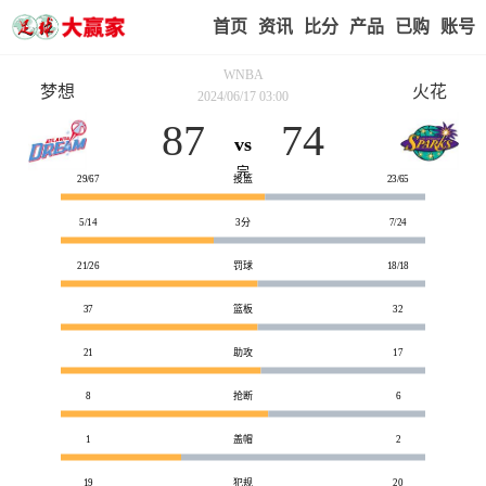
首页
赢家视点
赛事比分
实战版入口
我的业
WNBA
梦想
火花
2024/06/17 03:00
87
74
vs
技术统计
完
29/67
投篮
23/65
5/14
3分
7/24
21/26
罚球
18/18
37
篮板
32
21
助攻
17
8
抢断
6
1
盖帽
2
19
犯规
20