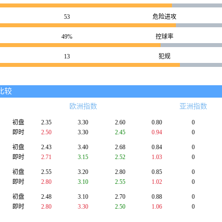
53
危险进攻
49%
控球率
13
犯规
比较
欧洲指数
亚洲指数
初盘
2.35
3.30
2.60
0.80
0
即时
2.50
3.30
2.45
0.94
0
初盘
2.43
3.40
2.68
0.84
0
即时
2.71
3.15
2.52
1.03
0
初盘
2.55
3.20
2.80
0.85
0
即时
2.80
3.10
2.55
1.02
0
初盘
2.48
3.10
2.70
0.88
0
即时
2.80
3.30
2.50
1.06
0