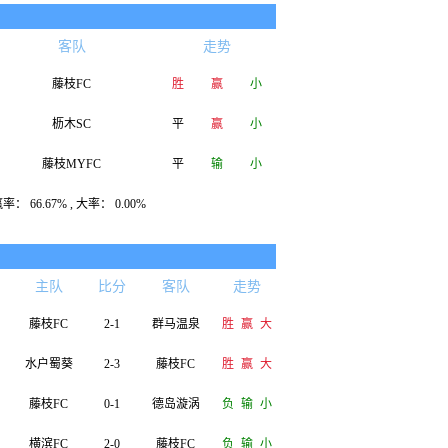
客队
走势
藤枝FC
胜
赢
小
枥木SC
平
赢
小
藤枝MYFC
平
输
小
率： 66.67% , 大率： 0.00%
主队
比分
客队
走势
藤枝FC
2-1
群马温泉
胜
赢
大
水户蜀葵
2-3
藤枝FC
胜
赢
大
藤枝FC
0-1
德岛漩涡
负
输
小
横滨FC
2-0
藤枝FC
负
输
小