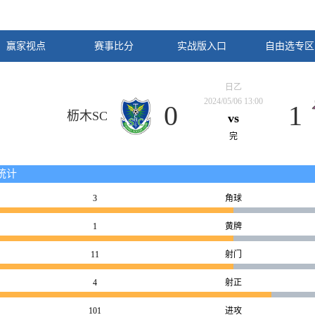
赢家视点
赛事比分
实战版入口
自由选专区
日乙
2024/05/06 13:00
0
1
枥木SC
vs
完
统计
3
角球
1
黄牌
11
射门
4
射正
101
进攻