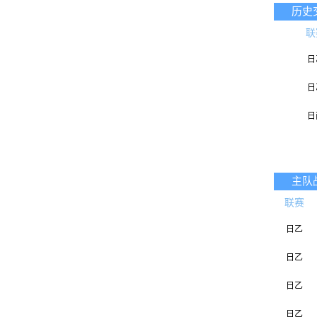
历史
联
日
日
日
主队
联赛
日乙
日乙
日乙
日乙