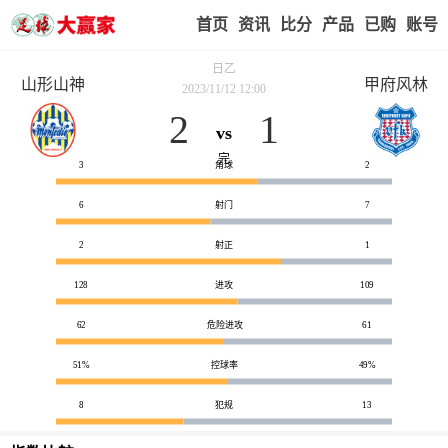
首页
赢家视点
赛事比分
实战版入口
我的业
日乙
山形山神
甲府风林
2023/11/12 12:00
2
1
vs
技术统计
完
3
角球
2
6
射门
7
2
射正
1
128
进攻
109
62
危险进攻
61
51%
控球率
49%
8
犯规
13