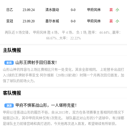
日乙
23.09.24
清水鼓动
0-0
甲府风林
赢
小
亚冠
23.09.20
墨尔本城
0-0
甲府风林
赢
小
两队近 9 场交锋， 甲府风林 胜 4 场， 平 4 场， 负 1 场, 胜率： 44.44% , 赢率：
66.67% , 大率： 22.22%
主队情报
山形王牌射手回归首发！
新闻
山形山神的阵容与上场比赛相比只有一处变化，其余全部相同。 上轮替补出战打
入1球的王牌射手蒂亚戈·阿尔维斯（29场13球5助）时隔一个月再次回归首发，加
强了球队的前场火力。
客队情报
甲府不惧客战山形，一人堪称克星！
渊源
甲府以往客战山形的履历不俗，自从2015年，双方在各项赛事主客相同的情况下
碰面过6次，其中甲府风林仅有1次败北。 球队最近对山形的5个进球中，有2球都
是球队主力前锋宫崎和真打进的，今天他再次进入首发，希望继续有所斩获。