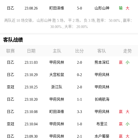
日乙
23.08.26
町田泽维
5-0
山形山神
输
大
两队近 10 场交锋， 山形山神 胜 5 场， 平 2 场， 负 3 场, 胜率： 50.00% , 赢率：
30.00% , 大率： 20.00%
客队战绩
联赛
日期
主队
比分
客队
走势
日乙
23.11.03
甲府风林
2-0
熊本深红
赢
小
日乙
23.10.29
大宫松鼠
0-2
甲府风林
亚冠
23.10.25
浙江队
2-0
甲府风林
日乙
23.10.20
甲府风林
1-1
长崎航海
日乙
23.10.08
町田泽维
3-3
甲府风林
赢
大
亚冠
23.10.04
甲府风林
1-0
布里兰
赢
小
日乙
23.09.30
甲府风林
2-1
水户蜀葵
赢
大