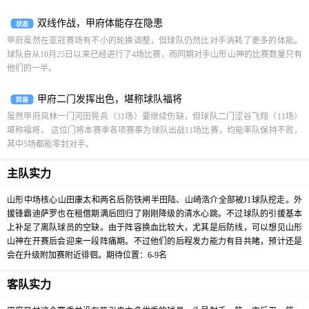
双线作战，甲府体能存在隐患
状态
甲府虽然在亚冠赛场有不小的轮换调整，但球队仍然比对手消耗了更多的体能。
球队自从10月25日以来已经进行了4场比赛，而同期对手山形山神的比赛数量只有
他们的一半。
甲府二门发挥出色，堪称球队福将
阵容
虽然甲府风林一门河田晃兵（31场）要继续伤缺，但球队二门涩谷飞翔（11场）
堪称福将。 这位门将本赛季各项赛事为球队出战11场比赛，均能率队保持不败，
其中5场都能零封对手。
主队实力
山形中场核心山田康太和两名后防铁闸半田陆、山崎浩介全部被J1球队挖走。外
援锋霸迪萨罗也在租借期满后回归了刚刚降级的清水心跳。不过球队的引援基本
上补足了离队球员的空缺。由于阵容换血比较大，尤其是后防线，可以想见山形
山神在开赛后会迎来一段阵痛期。不过他们的后程发力能力有目共睹，预计还是
会在升级附加赛附近徘徊。期待位置：6-9名
客队实力