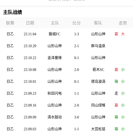
主队战绩
联赛
日期
主队
比分
客队
走势
日乙
23.11.04
磐城FC
1-3
山形山神
赢
大
日乙
23.10.29
山形山神
2-1
群马温泉
日乙
23.10.22
金泽塞维
0-1
山形山神
日乙
23.10.08
山形山神
2-0
枥木SC
赢
小
日乙
23.10.01
山形山神
0-1
德岛漩涡
输
小
日乙
23.09.23
秋田闪电
1-1
山形山神
走
小
日乙
23.09.16
山形山神
2-0
冈山绿雉
赢
小
日乙
23.09.09
清水鼓动
3-0
山形山神
输
小
日乙
23.09.03
山形山神
1-1
大宫松鼠
输
小