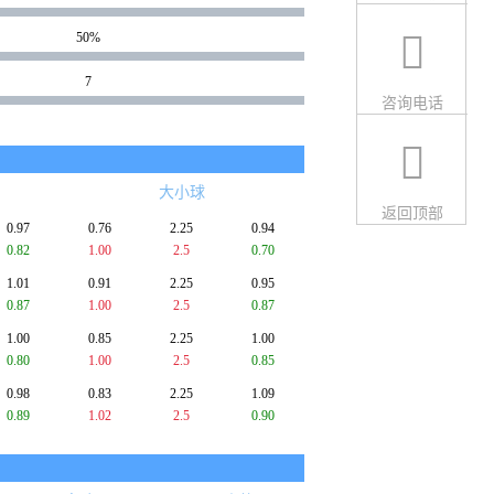
50%
7
咨询电话
大小球
返回顶部
0.97
0.76
2.25
0.94
0.82
1.00
2.5
0.70
1.01
0.91
2.25
0.95
0.87
1.00
2.5
0.87
1.00
0.85
2.25
1.00
0.80
1.00
2.5
0.85
0.98
0.83
2.25
1.09
0.89
1.02
2.5
0.90