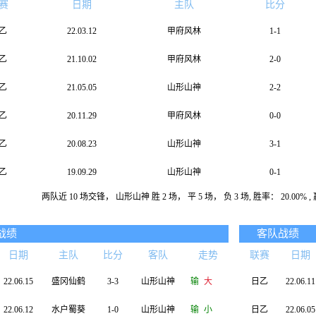
赛
日期
主队
比分
乙
22.03.12
甲府风林
1-1
乙
21.10.02
甲府风林
2-0
乙
21.05.05
山形山神
2-2
乙
20.11.29
甲府风林
0-0
乙
20.08.23
山形山神
3-1
乙
19.09.29
山形山神
0-1
两队近 10 场交锋， 山形山神 胜 2 场， 平 5 场， 负 3 场, 胜率： 20.00% , 赢
乙
19.06.08
甲府风林
2-2
乙
18.09.15
山形山神
1-1
战绩
客队战绩
日期
主队
比分
客队
走势
联赛
日期
乙
18.06.16
甲府风林
1-2
22.06.15
盛冈仙鹤
3-3
山形山神
输
大
日乙
22.06.11
职
15.10.17
山形山神
0-1
22.06.12
水户蜀葵
1-0
山形山神
输
小
日乙
22.06.05