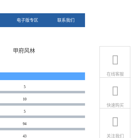
电子版专区
联系我们
甲府风林
在线客服
5
10
快速购买
5
94
关注我们
43