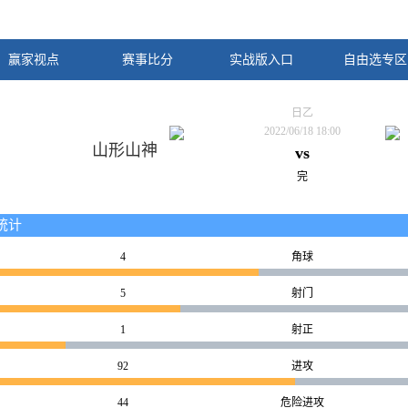
赢家视点
赛事比分
实战版入口
自由选专区
日乙
2022/06/18 18:00
山形山神
vs
完
统计
4
角球
5
射门
1
射正
92
进攻
44
危险进攻