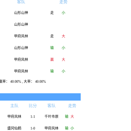
客队
走势
山形山神
走
小
山形山神
甲府风林
走
大
山形山神
输
小
甲府风林
赢
大
甲府风林
输
小
率： 40.00% , 大率： 40.00%
山形山神
赢
大
甲府风林
赢
小
主队
比分
客队
走势
山形山神
赢
大
甲府风林
1-1
千叶市原
输
大
甲府风林
输
小
盛冈仙鹤
1-0
甲府风林
输
小