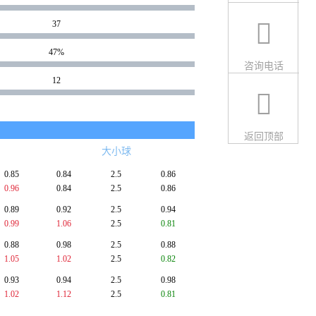
37
47%
咨询电话
12
返回顶部
大小球
0.85
0.84
2.5
0.86
0.96
0.84
2.5
0.86
0.89
0.92
2.5
0.94
0.99
1.06
2.5
0.81
0.88
0.98
2.5
0.88
1.05
1.02
2.5
0.82
0.93
0.94
2.5
0.98
1.02
1.12
2.5
0.81