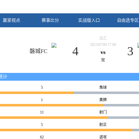
赢家视点
赛事比分
实战版入口
自由选专区
日乙
2023/07/09 17:00
4
3
磐城FC
vs
完
统计
5
角球
1
黄牌
11
射门
5
射正
62
进攻