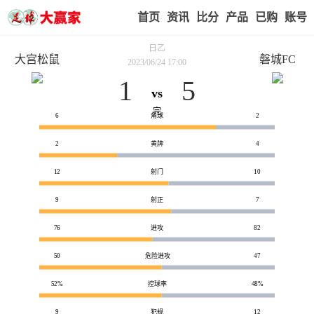
首页
赢家视点
赛事比分
实战版入口
我的业
日乙
大宫松鼠
磐城FC
2023/06/24 17:00
1
5
vs
技术统计
完
6
角球
2
2
黄牌
4
12
射门
10
9
射正
7
76
进攻
82
50
危险进攻
47
52%
控球率
48%
9
犯规
12