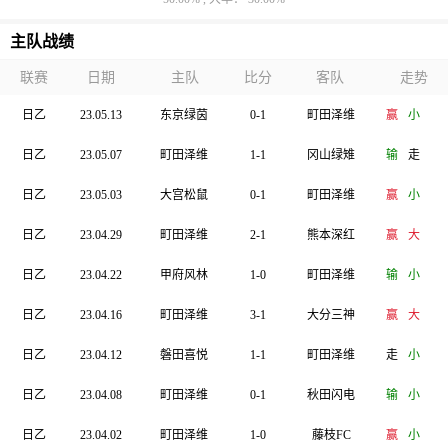
主队战绩
联赛
日期
主队
比分
客队
走势
日乙
23.05.13
东京绿茵
0-1
町田泽维
赢
小
日乙
23.05.07
町田泽维
1-1
冈山绿雉
输
走
日乙
23.05.03
大宫松鼠
0-1
町田泽维
赢
小
日乙
23.04.29
町田泽维
2-1
熊本深红
赢
大
日乙
23.04.22
甲府风林
1-0
町田泽维
输
小
日乙
23.04.16
町田泽维
3-1
大分三神
赢
大
日乙
23.04.12
磐田喜悦
1-1
町田泽维
走
小
日乙
23.04.08
町田泽维
0-1
秋田闪电
输
小
日乙
23.04.02
町田泽维
1-0
藤枝FC
赢
小