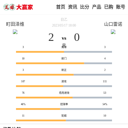
首页
赢家视点
赛事比分
实战版入口
我的业
日乙
町田泽维
山口雷诺
2023/05/17 18:00
2
0
vs
技术统计
完
3
角球
3
10
射门
4
3
射正
2
107
进攻
111
76
危险进攻
53
46%
控球率
54%
11
犯规
10