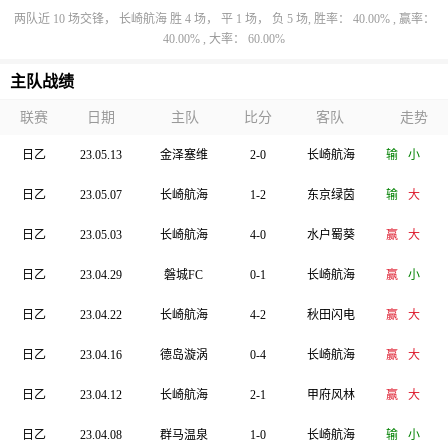
两队近 10 场交锋， 长崎航海 胜 4 场， 平 1 场， 负 5 场, 胜率： 40.00% , 赢率：
40.00% , 大率： 60.00%
主队战绩
联赛
日期
主队
比分
客队
走势
日乙
23.05.13
金泽塞维
2-0
长崎航海
输
小
日乙
23.05.07
长崎航海
1-2
东京绿茵
输
大
日乙
23.05.03
长崎航海
4-0
水户蜀葵
赢
大
日乙
23.04.29
磐城FC
0-1
长崎航海
赢
小
日乙
23.04.22
长崎航海
4-2
秋田闪电
赢
大
日乙
23.04.16
德岛漩涡
0-4
长崎航海
赢
大
日乙
23.04.12
长崎航海
2-1
甲府风林
赢
大
日乙
23.04.08
群马温泉
1-0
长崎航海
输
小