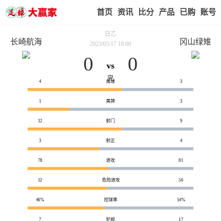
首页
赢家视点
赛事比分
实战版入口
我的业
日乙
长崎航海
冈山绿雉
2023/05/17 18:00
0
0
vs
技术统计
完
4
角球
3
1
黄牌
3
12
射门
9
3
射正
4
78
进攻
81
52
危险进攻
56
46%
控球率
54%
7
犯规
17