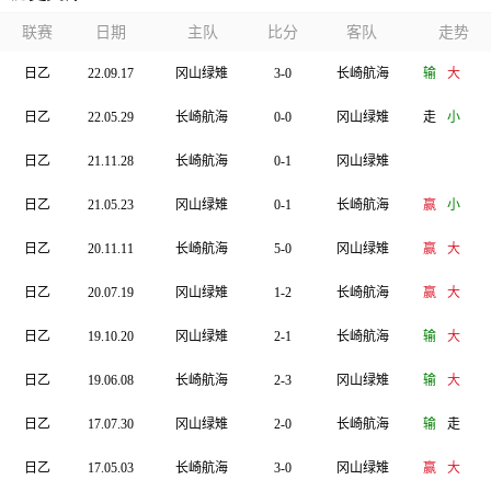
联赛
日期
主队
比分
客队
走势
日乙
22.09.17
冈山绿雉
3-0
长崎航海
输
大
日乙
22.05.29
长崎航海
0-0
冈山绿雉
走
小
日乙
21.11.28
长崎航海
0-1
冈山绿雉
日乙
21.05.23
冈山绿雉
0-1
长崎航海
赢
小
日乙
20.11.11
长崎航海
5-0
冈山绿雉
赢
大
日乙
20.07.19
冈山绿雉
1-2
长崎航海
赢
大
日乙
19.10.20
冈山绿雉
2-1
长崎航海
输
大
日乙
19.06.08
长崎航海
2-3
冈山绿雉
输
大
日乙
17.07.30
冈山绿雉
2-0
长崎航海
输
走
日乙
17.05.03
长崎航海
3-0
冈山绿雉
赢
大