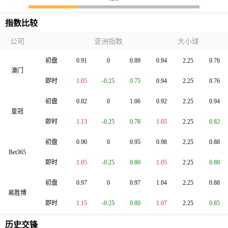
指数比较
公司
亚洲指数
大小球
初盘
0.91
0
0.89
0.94
2.25
0.76
澳门
即时
1.05
-0.25
0.75
0.94
2.25
0.76
初盘
0.82
0
1.06
0.92
2.25
0.94
皇冠
即时
1.13
-0.25
0.78
1.05
2.25
0.82
初盘
0.90
0
0.95
0.98
2.25
0.88
Bet365
即时
1.05
-0.25
0.80
1.05
2.25
0.80
初盘
0.97
0
0.97
1.04
2.25
0.88
易胜博
即时
1.15
-0.25
0.80
1.07
2.25
0.85
历史交锋