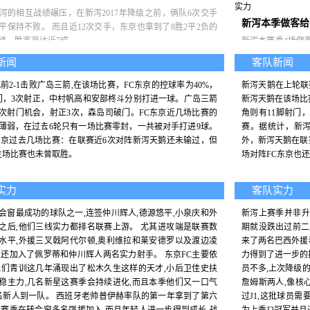
实力
泻的相互战绩碾压，在新泻2017年降级之前，俩队6次交手
新泻本季做客给
2平保持不败。 而且近12次交手，东京也拿到了8胜2平2负的
绩，胜率高达近7成。
新泻本赛季4场做
低。 而且4场做客
新闻
客队新闻
五名广岛和2-2
的逆转。
此前2-1击败广岛三箭,在该场比赛，FC东京的控球率为40%，
新泻天鹅在上轮联
门，3次射正，中村帆高和安部柊斗分别打进一球。广岛三箭
新泻天鹅在该场比
2次射门机会，射正3次，森岛司破门。FC东京近几场比赛的
角则有11脚射门
薄弱，在过去6轮只有一场比赛零封，一共被对手打进9球。
赛。据统计，新泻
东京过去几场比赛：在联赛近6次对阵新泻天鹅还未输过，但
外，新泻天鹅在联
主场比赛也未曾取胜。
场对阵FC东京也
实力
客队实力
会窗最成功的球队之一,连签仲川辉人,德源悠平,小泉庆和外
新泻上赛季并非升
之后,他们三线实力都排名联赛上游。 尤其进攻端是联赛数
期就没跌出过前二
水平,外援三叉戟阿代尔顿,奥利维拉和莱安德罗以及渡边凌
来了两名巴西外援
,还加入了佩罗蒂和仲川辉人两名实力射手。 东京FC主要依
力得到了进一步的
他们青训这几年涌现出了松木久生这样的天才,小后卫佳史扶
员不多,上次降级
稳主力,几名新星这赛季会持续进化,而且本季他们又一口气
詹姆斯两人,像核
名新人到一队。 西班牙老帅普伊赫率队的第一年拿到了第六
过J1,这批球员需