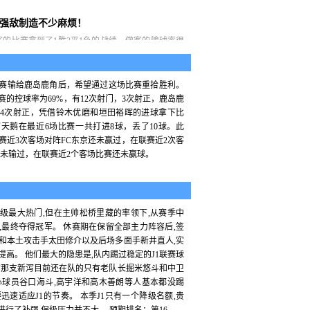
强敌制造不少麻烦！
客的比赛拿到了1胜2平1负的战绩，做客的输球率很
清一色都是劲敌，包括0-0战平榜首神户，2-1力克第
战平第七名大阪，唯一一败是客场1-2遭遇第四名浦和
赛输给鹿岛鹿角后，希望通过这场比赛重拾胜利。
赛的控球率为69%，有12次射门，3次射正，鹿岛鹿
，4次射正，凭借铃木优磨和垣田裕晖的进球拿下比
天鹅在最近6场比赛一共打进8球，丢了10球。此
赛近3次客场对阵FC东京还未赢过，在联赛近2次客
还未输过，在联赛近2个客场比赛还未赢球。
级最大热门,但在主帅松桥里藏的率领下,从赛季中
,最终夺得冠军。 休赛期在保留全部主力阵容后,签
和本土攻击手太田修介以及后场多面手新井直人,实
提高。 他们最大的隐患是,队内踢过稳定的J1联赛球
的那支新泻目前还在队的只有老队长掘米悠斗和中卫
心球员谷口海斗,高宇洋和高木善朗等人基本都没踢
要迅速适应J1的节奏。 本季J1只有一个降级名额,贵