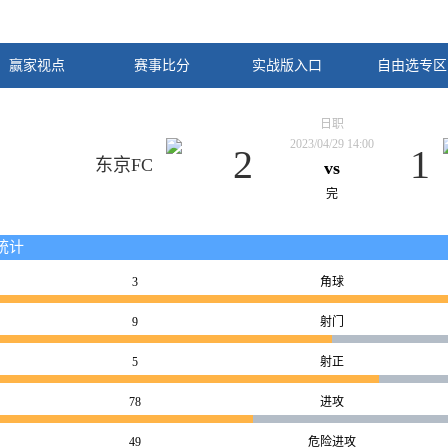
赢家视点
赛事比分
实战版入口
自由选专区
日职
2023/04/29 14:00
2
1
东京FC
vs
完
统计
3
角球
9
射门
5
射正
78
进攻
49
危险进攻