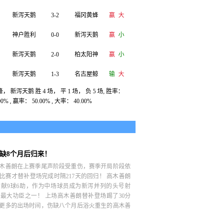
新泻天鹅
3-2
福冈黄蜂
赢
大
神户胜利
0-0
新泻天鹅
赢
小
新泻天鹅
2-0
柏太阳神
赢
小
新泻天鹅
1-3
名古屋鲸
输
大
， 新泻天鹅 胜 4 场， 平 1 场， 负 5 场, 胜率：
新泻天鹅
1-0
鹿岛鹿角
赢
小
00% , 赢率： 50.00% , 大率： 40.00%
浦和红钻
2-1
新泻天鹅
输
大
新泻天鹅
1-0
川崎前锋
赢
小
福冈黄蜂
1-0
新泻天鹅
输
小
缺8个月后归来！
木善朗在上赛季尾声阶段受重伤，赛季开局阶段依
比赛才替补登场完成时隔217天的回归！ 高木善朗
贡献9球6助，作为中场球员成为新泻并列的头号射
最大功臣之一！ 上场高木善朗替补登场踢了30分
更多的出场时间，伤缺八个月后浴火重生的高木善