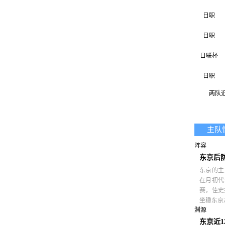
日职
日职
日联杯
日职
两队近 
日联杯
日职
主队
日职
阵容
日联杯
东京后
东京的主
在月初代
赛，佳史
坐稳东京
渊源
东京近1