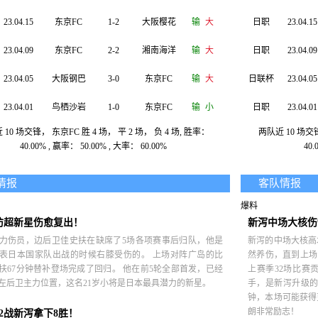
23.04.15
东京FC
1-2
大阪樱花
输
大
日职
23.04.15
23.04.09
东京FC
2-2
湘南海洋
输
大
日职
23.04.09
23.04.05
大阪钢巴
3-0
东京FC
输
大
日联杯
23.04.05
23.04.01
鸟栖沙岩
1-0
东京FC
输
小
日职
23.04.01
10 场交锋， 东京FC 胜 4 场， 平 2 场， 负 4 场, 胜率：
两队近 10 场交锋
23.03.26
东京FC
5-0
京 都
赢
大
日联杯
23.03.26
40.00% , 赢率： 50.00% , 大率： 60.00%
40.
23.03.18
名古屋鲸
0-0
东京FC
赢
小
日职
23.03.18
情报
客队情报
23.03.12
东京FC
3-1
横滨FC
赢
大
日职
23.03.11
爆料
23.03.08
大阪樱花
1-0
东京FC
输
小
日联杯
23.03.08
防超新星伤愈复出！
新泻中场大核伤
力伤员，边后卫佳史扶在缺席了5场各项赛事后归队，他是
新泻的中场大核高
表日本国家队出战的时候右膝受伤的。 上场对阵广岛的比
然养伤，直到上场
扶67分钟替补登场完成了回归。 他在前5轮全部首发，已经
上赛季32场比赛
左后卫主力位置，这名21岁小将是日本最具潜力的新星。
手，是新泻升级的
钟，本场可能获得
朗非常励志！
2战新泻拿下8胜！