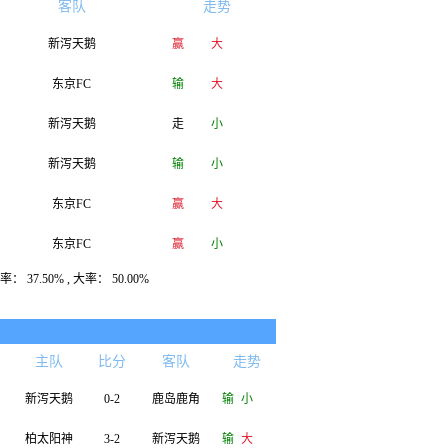
客队
走势
新泻天鹅
赢
大
东京FC
输
大
新泻天鹅
走
小
新泻天鹅
输
小
东京FC
赢
大
东京FC
赢
小
： 37.50% , 大率： 50.00%
新泻天鹅
输
小
新泻天鹅
大
主队
比分
客队
走势
新泻天鹅
0-2
鹿岛鹿角
输
小
柏太阳神
3-2
新泻天鹅
输
大