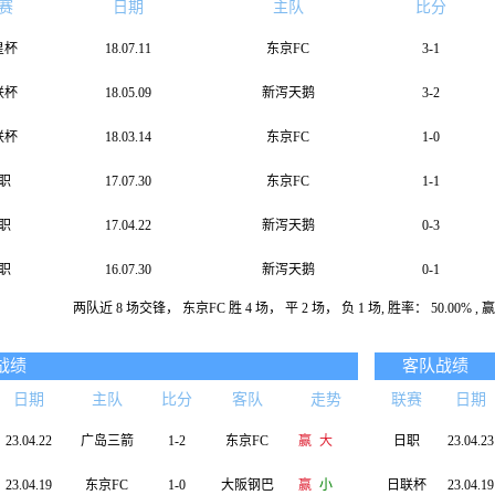
赛
日期
主队
比分
皇杯
18.07.11
东京FC
3-1
联杯
18.05.09
新泻天鹅
3-2
联杯
18.03.14
东京FC
1-0
职
17.07.30
东京FC
1-1
职
17.04.22
新泻天鹅
0-3
职
16.07.30
新泻天鹅
0-1
两队近 8 场交锋， 东京FC 胜 4 场， 平 2 场， 负 1 场, 胜率： 50.00% , 赢率
职
16.06.18
东京FC
1-1
职
15.07.15
东京 FC
3-1
战绩
客队战绩
日期
主队
比分
客队
走势
联赛
日期
23.04.22
广岛三箭
1-2
东京FC
赢
大
日职
23.04.23
23.04.19
东京FC
1-0
大阪钢巴
赢
小
日联杯
23.04.19