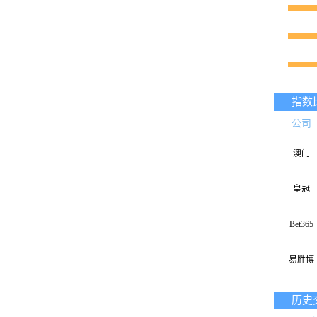
指数
公司
澳门
皇冠
Bet365
易胜博
历史