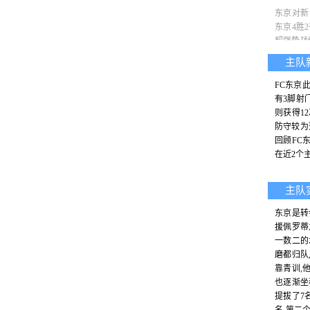
东京对新
东京4胜
超强势战
主队
FC东京
有3脚射
则获得1
防守较为
回顾FC
在近2个
主队
东京是转
援佩罗蒂
一数二的
磨都归队
靠青训,
也逐渐坐
提拔了7